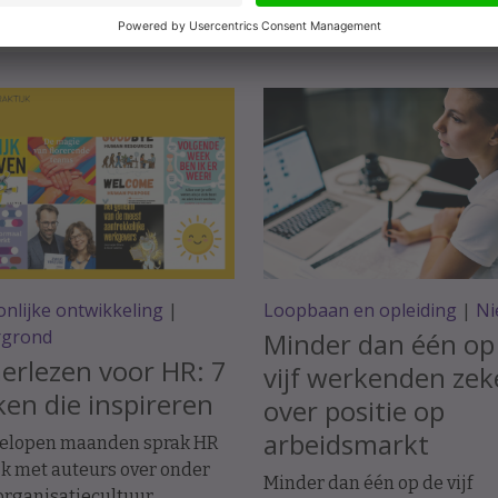
nlijke ontwikkeling
|
Loopbaan en opleiding
|
Ni
rgrond
Minder dan één op
rlezen voor HR: 7
vijf werkenden zek
en die inspireren
over positie op
arbeidsmarkt
gelopen maanden sprak HR
jk met auteurs over onder
Minder dan één op de vijf
rganisatiecultuur,