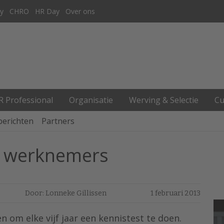
y
CHRO
HR Day
Over ons
R Professional
Organisatie
Werving & Selectie
Cu
berichten
Partners
le werknemers
Door: Lonneke Gillissen
1 februari 2013
 om elke vijf jaar een kennistest te doen.