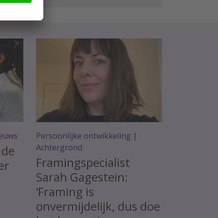
euws
Persoonlijke ontwikkeling
|
Achtergrond
 de
Framingspecialist
er
Sarah Gagestein:
‘Framing is
onvermijdelijk, dus doe