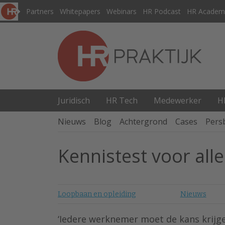
Partners
Whitepapers
Webinars
HR Podcast
HR Academ
Juridisch
HR Tech
Medewerker
H
Nieuws
Blog
Achtergrond
Cases
Pers
Kennistest voor al
Loopbaan en opleiding
Nieuws
‘Iedere werknemer moet de kans krijgen