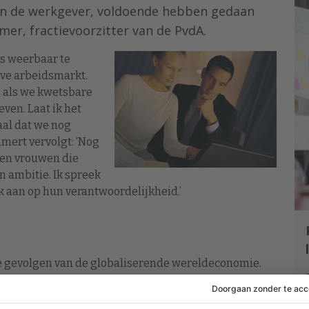
j, én de werkgever, voldoende hebben gedaan
amer, fractievoorzitter van de PvdA.
s weerbaar te
ve arbeidsmarkt.
is als we kwetsbare
ven. Laat ik het
iaal dat we nog
mert vervolgt: ‘Nog
 en vrouwen die
 ambitie. Ik spreek
k aan op hun verantwoordelijkheid.’
 gevolgen van de globaliserende wereldeconomie.
sociale zekerheid, en die onzekerheid wordt nog eens
e werknemers […]. Deze onzekerheden moeten serieus