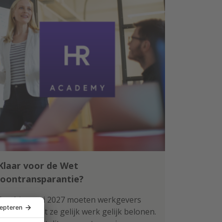
Klaar voor de Wet
loontransparantie?
Per 1 januari 2027 moeten werkgevers
aantonen dat ze gelijk werk gelijk belonen.