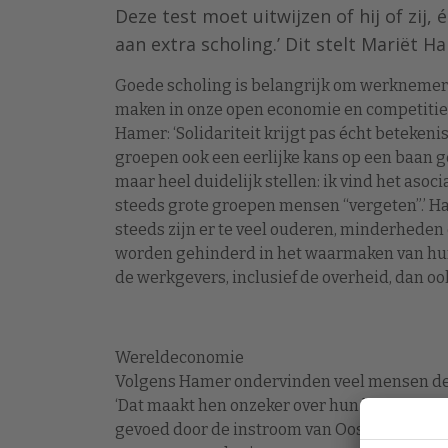
Deze test moet uitwijzen of hij of zi
aan extra scholing.’ Dit stelt Mariët H
Goede scholing is belangrijk om werknemer
maken in onze open economie en competitie
Hamer: ‘Solidariteit krijgt pas écht beteken
groepen ook een eerlijke kans op een baan ge
maar heel duidelijk stellen: ik vind het asoc
steeds grote groepen mensen “vergeten”.’ Ha
steeds zijn er te veel ouderen, minderheden
worden gehinderd in het waarmaken van hun
de werkgevers, inclusief de overheid, dan oo
Wereldeconomie
Volgens Hamer ondervinden veel mensen de
‘Dat maakt hen onzeker over hun baan en de 
gevoed door de instroom van Oost-Europes