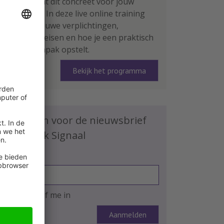
Wat betekent dit concreet voor jouw
organisatie? In deze live online training
leer je de nieuwe verplichtingen,
rapportage-eisen en hoe je een praktisch
plan van aanpak opstelt.
Bekijk het programma
Schrijf je in voor de nieuwsbrief
HR Praktijk Signaal
E-mailadres
Ja, ik schrijf me in