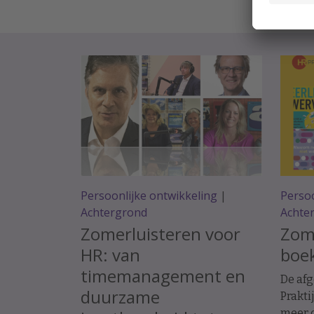
Persoonlijke ontwikkeling
|
Persoo
Achtergrond
Achte
Zomerluisteren voor
Zome
HR: van
boek
timemanagement en
De af
duurzame
Prakti
meer o