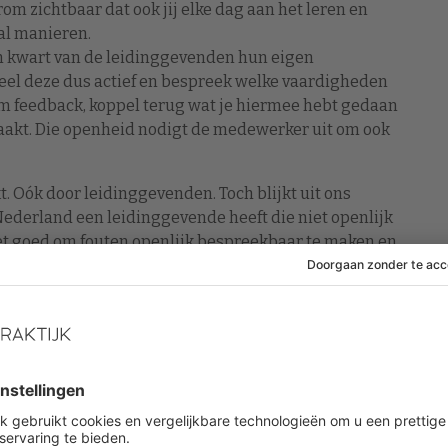
m zichtbaar dat ook jij elke dag aan het leren en
tal manieren.
en kwart van de leidinggevenden hun eigen
el deze dus actief en bespreek welke vaardigheden
 om feedback, koppel terug wat je hiermee hebt gedaan
eraakt. Die openheid nodigt de medewerker uit om ook
 Oók door leidinggevenden. Toch blijkt uit ons
ederland een leidinggevende heeft die niet openlijk
 het goed om fouten openlijk bespreekbaar te maken en
volgende keer beter kan. Op deze manier laat je zien
 maar juist onderdeel is van een leerproces.
en als een medeleerling. Dit moedigt hen aan om zelf
openlijk over ontwikkeldoelen te spreken en proactief
edrag aanstekelijk.
 mensen al kunnen