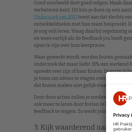
Goed voorbeeld doet goed volgen. Maak daaro
verbeteren bent. Dit kun je doen op een aan
Onderzoek van BVO
toont aan dat slechts e
ontwikkeldoelen met hun team bespreekt. De
je nog wilt leren. Vraag daarbij regelmatig
en wees eerlijk als de feedback jou heeft g
open te zijn over hun leerproces.
Waar gewerkt wordt, worden fouten gemaakt.
onderzoek dat maar liefst 31% van werkend N
spreekt over zijn of haar fouten. Daarom is
je team om advies te vragen over hoe het de 
dat fouten maken niet gelijk staat aan falen,
Door deze acties zullen je medewerkers je zi
ook meer te leren door fouten te bespreken, 
feedback te vragen. Zo werkt jouw lerende g
3. Kijk waarderend naar wat