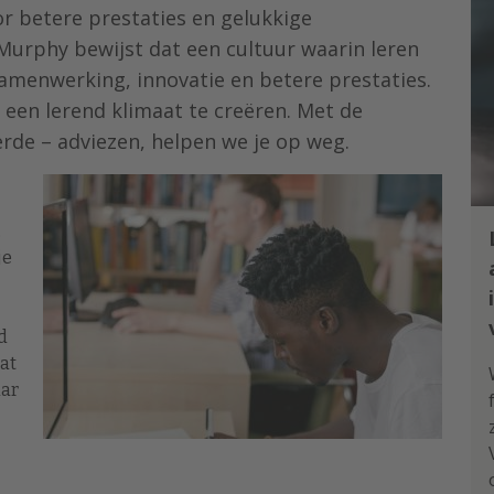
r betere prestaties en gelukkige
urphy bewijst dat een cultuur waarin leren
amenwerking, innovatie en betere prestaties.
m een lerend klimaat te creëren. Met de
de – adviezen, helpen we je op weg.
,
je
d
at
aar