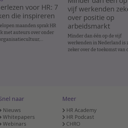
Minder dan één op
rlezen voor HR: 7
vijf werkenden zek
en die inspireren
over positie op
arbeidsmarkt
gelopen maanden sprak HR
jk met auteurs over onder
Minder dan één op de vijf
rganisatiecultuur,
werkenden in Nederland is 
itment, duurzame
zeker over de toekomst van 
aarheid, re-integratie en de
eigen baan. Met dat aandeel 
mst van HR.
Nederland achter bij het
wereldwijde gemiddelde va
procent.
Snel naar
Meer
Nieuws
HR Academy
Whitepapers
HR Podcast
Webinars
CHRO