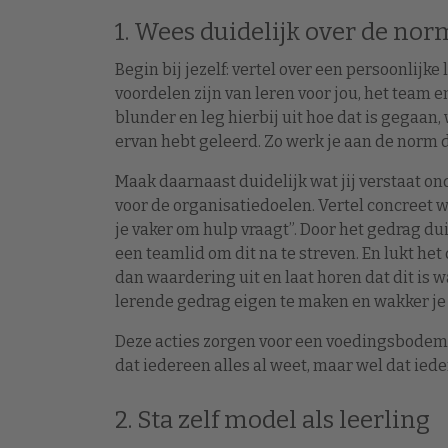
1. Wees duidelijk over de nor
Begin bij jezelf: vertel over een persoonlijke
voordelen zijn van leren voor jou, het team e
blunder en leg hierbij uit hoe dat is gegaan,
ervan hebt geleerd. Zo werk je aan de norm da
Maak daarnaast duidelijk wat jij verstaat on
voor de organisatiedoelen. Vertel concreet we
je vaker om hulp vraagt”. Door het gedrag dui
een teamlid om dit na te streven. En lukt he
dan waardering uit en laat horen dat dit is w
lerende gedrag eigen te maken en wakker je 
Deze acties zorgen voor een voedingsbodem o
dat iedereen alles al weet, maar wel dat iede
2. Sta zelf model als leerling