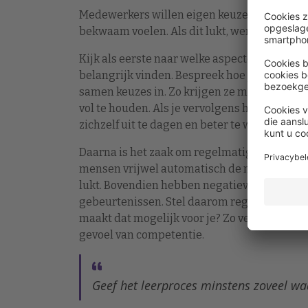
Medewerkers willen eigen keuzes kunnen mak
bekwaam voelen. Als dit lukt, werk je aan ee
Kijk als eerste naar welke aspecten van hu
belangrijk vinden. Bespreek hoe je deze as
samen keuzes in. Zo krijgen ze meer motiva
vol te houden. Als je vervolgens hun leerdoel
zichzelf uit te dagen en beter te worden in 
Daarna is het zaak om regelmatig de voorui
mensen vrijwel automatisch de nadruk op wa
lukt. Bovendien hebben negatieve gebeurten
gebeurtenissen. Stel daarom regelmatig vrage
maakt dat mogelijk voor je? Zo versterk je h
gevoel van competentie.
Geef het leerproces minstens zoveel wa