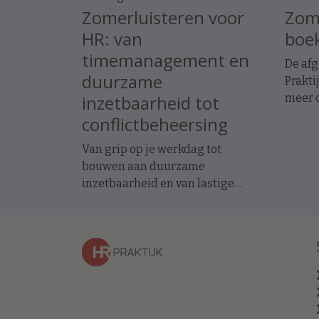
Zomerluisteren voor
Zome
HR: van
boek
timemanagement en
De af
duurzame
Prakti
inzetbaarheid tot
meer o
recru
conflictbeheersing
inzetb
Van grip op je werkdag tot
toeko
bouwen aan duurzame
inzetbaarheid en van lastige
gesprekken tot cultuur bij fusies:
dit zijn de vijf afleveringen die HR-
professionals het meest
beluisterden. Beluister ze hier
(nog eens) of lees de bijbehorende
interviews.