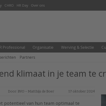
y
CHRO
HR Day
Over ons
R Professional
Organisatie
Werving & Selectie
Cu
berichten
Partners
end klimaat in je team te c
Door: BVO – Matthijs de Boer
17 oktober 2024
t potentieel van hun team optimaal te