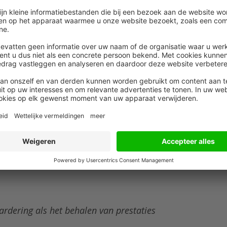
en, zich gezien en gehoord voelen en zich
n veilig klimaat waarin leren makkelijker wordt.
n werk medewerkers interessant, waardevol en
pecten meer kunt integreren in hun werk en maak hier
tie en hebben ze de brandstof die ze nodig hebben om
en aan die aspecten koppelt, nodig je ze uit om
datgene waar ze energie van krijgen.
tgang van medewerkers te erkennen. We leggen als
t nog niet goed gaat en veel minder op wat al wel
issen op het werk 5 keer meer impact dan positieve
n als: wat doe je al goed? Wat is je al gelukt? Wat
et vertrouwen in eigen kunnen en werk je aan het
ardering als het behalen van prestaties