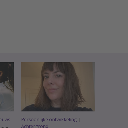
euws
Persoonlijke ontwikkeling
|
Achtergrond