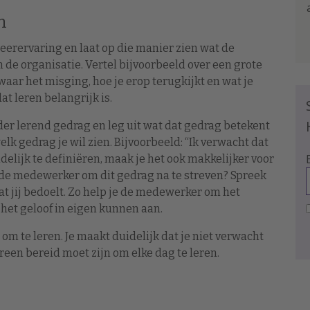
m
 leerervaring en laat op die manier zien wat de
n de organisatie. Vertel bijvoorbeeld over een grote
 waar het misging, hoe je erop terugkijkt en wat je
t leren belangrijk is.
der lerend gedrag en leg uit wat dat gedrag betekent
lk gedrag je wil zien. Bijvoorbeeld: “Ik verwacht dat
delijk te definiëren, maak je het ook makkelijker voor
t de medewerker om dit gedrag na te streven? Spreek
at jij bedoelt. Zo help je de medewerker om het
het geloof in eigen kunnen aan.
m te leren. Je maakt duidelijk dat je niet verwacht
reen bereid moet zijn om elke dag te leren.