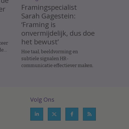
 de
Framingspecialist
er
Sarah Gagestein:
‘Framing is
onvermijdelijk, dus doe
het bewust’
zeer
de
Hoe taal, beeldvorming en
blijft
subtiele signalen HR-
communicatie effectiever maken.
n 22
Volg Ons