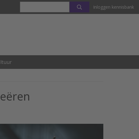
Inloggen kennisbank
ltuur
reëren