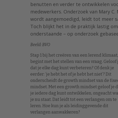
benutten en verder te ontwikkelen voo
medewerkers. Onderzoek van Mary C. M
wordt aangemoedigd, leidt tot meer s
Toch blijkt het in de praktijk lastig o
onderstaande – op onderzoek gebaseer
Beeld: BVO
Stap 1 bij het creëren van een lerend klimaat
begint met het stellen van een vraag. Geloof 
dat je elke dag kunt verbeteren? Of denk je
eerder: ‘je hebt het of je hebt het niet’? Dit
onderscheidt de growth mindset van de fixe
mindset. Met een growth mindset geloof je d
je iedere dag kunt ontwikkelen, ongeacht w
je nu staat. Dat leidt tot een verlangen om te
leren. Hoe kun je als leidinggevende dit
verlangen aanwakkeren?