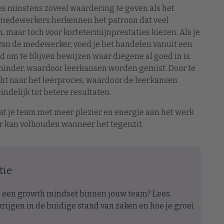
es minstens zoveel waardering te geven als het
en medewerkers herkennen het patroon dat veel
 maar toch voor kortetermijnprestaties kiezen. Als je
van de medewerker, voed je het handelen vanuit een
 om te blijven bewijzen waar diegene al goed in is.
minder, waardoor leerkansen worden gemist. Door te
ht naar het leerproces, waardoor de leerkansen
indelijk tot betere resultaten.
dat je team met meer plezier en energie aan het werk
ter kan volhouden wanneer het tegenzit.
tie
an een growth mindset binnen jouw team? Lees
krijgen in de huidige stand van zaken en hoe je groei