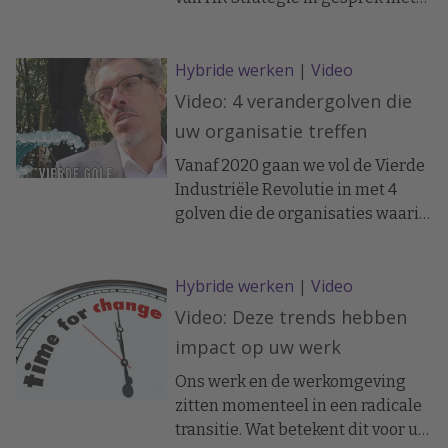
managementgoeroe Henry
Mintzberg over een aantal actuele
Hybride werken
|
Video
organisatievragen. Wat is
Mintzbergs visie op Agility? Is het
Video: 4 verandergolven die
een hype of kunnen we hier als
uw organisatie treffen
organisatie écht iets bijzonders
mee bereiken? En wat als de
Vanaf 2020 gaan we vol de Vierde
organisatie niet klein en
Industriële Revolutie in met 4
wendbaar is maar groot en log?
golven die de organisaties waarin
Kun je dan tóch wendbaar en
we werken radicaal zullen
innovatief zijn?
veranderen. Wat gaat er op u
Hybride werken
|
Video
afkomen en wat betekent dit voor
uw werk? Leslie Groen van Happi
Video: Deze trends hebben
at work heeft hierover een
impact op uw werk
gesprek met Wim Davidse,
keynote speaker op het event
Ons werk en de werkomgeving
Tomorrow@work.
zitten momenteel in een radicale
transitie. Wat betekent dit voor uw