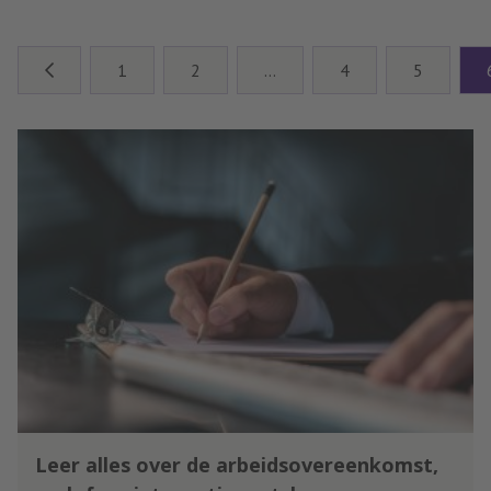
werk en de organisatie waarin u
werkzaam bent? Leslie Groen van
Happi at work heeft hierover een
1
2
…
4
5
gesprek met Peter van den Hout,
programmamanager van
Tomorrow@work.
Leer alles over de arbeidsovereenkomst,