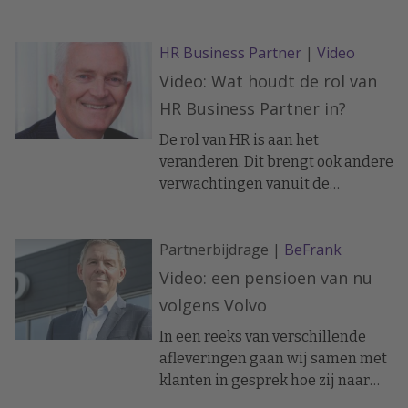
werk leuker maken, zodat mensen
iedere dag met plezier aan de
HR Business Partner
|
Video
slag gaan? De oplossing: robots.
Leslie Groen van Happi at work
Video: Wat houdt de rol van
heeft hierover een gesprek met
HR Business Partner in?
Arjen van Berkum, keynote
speaker op het event
De rol van HR is aan het
Tomorrow@work.
veranderen. Dit brengt ook andere
verwachtingen vanuit de
organisatie met zich mee. Wat
betekent dit voor de rol en
Partnerbijdrage |
BeFrank
invulling van de HR Business
Partner?
Video: een pensioen van nu
volgens Volvo
In een reeks van verschillende
afleveringen gaan wij samen met
klanten in gesprek hoe zij naar
pensioenuitvoering kijken en hoe