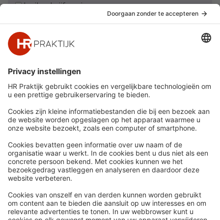
Ja, ik schrijf me in
Snel naar
Meer
Nieuws
HR Academy
Whitepapers
HR Podcast
Webinars
CHRO
Word lid
HR Day
Contact
Volg Ons