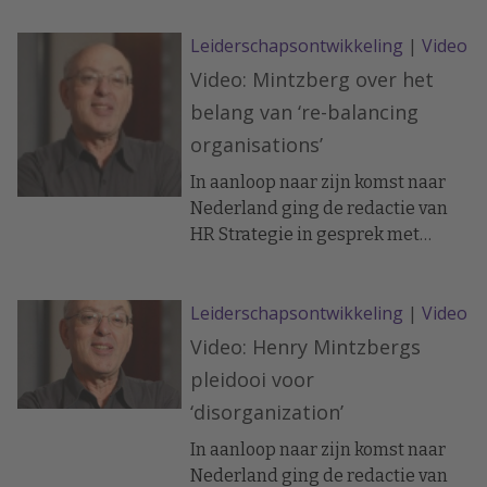
het zou moeten zijn. Wat is nou
Leiderschapsontwikkeling
|
Video
een pensioen van nu? Volvo en
BeFrank richten zich samen op de
Video: Mintzberg over het
toekomst. Samen doen we er alles
belang van ‘re-balancing
aan om de toekomst veilig te
organisations’
stellen met beiden een eigen doel.
Welk doel? Bekijk de video.
In aanloop naar zijn komst naar
Nederland ging de redactie van
HR Strategie in gesprek met
managementgoeroe Henry
Mintzberg over een aantal actuele
Leiderschapsontwikkeling
|
Video
organisatievragen. Wat kunnen
we leren van familiebedrijven?
Video: Henry Mintzbergs
Hoe kunnen we grote bedrijven zo
pleidooi voor
organiseren dat we ons niet
‘disorganization’
alleen laten leiden door wat de
aandeelhouders drijft?
In aanloop naar zijn komst naar
Nederland ging de redactie van