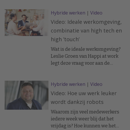
Hybride werken
|
Video
Video: Ideale werkomgeving,
combinatie van high tech en
high ’touch’
Wat is de ideale werkomgeving?
Leslie Groen van Happi at work
legt deze vraag voor aan de
deelnemers aan het event
Tomorrow@work, dat op 20
Hybride werken
|
Video
november plaatsvond in De
Rijtuigenloods in Amersfoort.
Video: Hoe uw werk leuker
wordt dankzij robots
Waarom zijn veel medewerkers
iedere week weer blij dat het
vrijdag is? Hoe kunnen we het