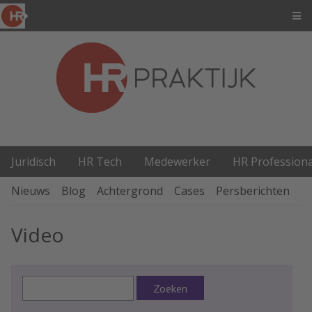
Juridisch
HR Tech
Medewerker
HR Professiona
Nieuws
Blog
Achtergrond
Cases
Persberichten
P
Video
Zoeken