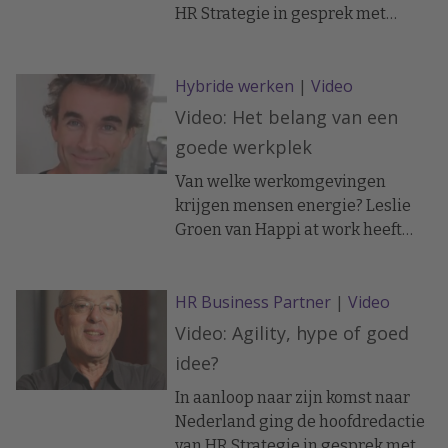
HR Strategie in gesprek met
managementgoeroe Henry
Mintzberg over een aantal actuele
Hybride werken
|
Video
organisatievragen. Mintzberg
doet een pleidooi voor
Video: Het belang van een
‘disorganization’; weg met
goede werkplek
bestuurlijke lagen en strategische
planning. Hij zegt dat de échte
Van welke werkomgevingen
grote leiders zoals Steve Jobs
krijgen mensen energie? Leslie
weten wat zich op de werkvloer
Groen van Happi at work heeft
afspeelt. Hoe doen ze dat? En wat
hierover een gesprek met Juriaan
is het belang van het zogenaamde
van Meel, keynote speaker op het
HR Business Partner
|
Video
‘communityship'?
event Tomorrow@work.
Video: Agility, hype of goed
idee?
In aanloop naar zijn komst naar
Nederland ging de hoofdredactie
van HR Strategie in gesprek met