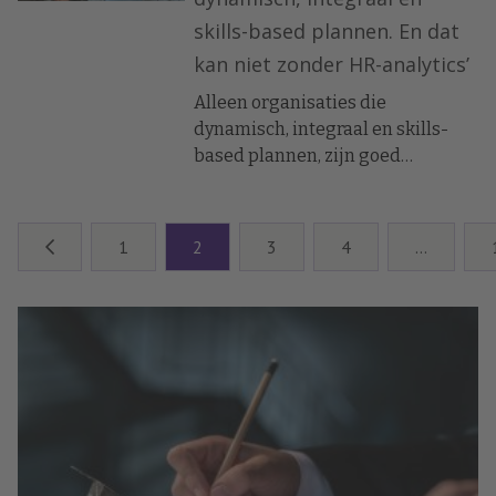
skills-based plannen. En dat
kan niet zonder HR-analytics’
Alleen organisaties die
dynamisch, integraal en skills-
based plannen, zijn goed
voorbereid op uitdagingen in de
toekomst. En HR-analytics is bij
strategische personeelsplanning
1
2
3
4
…
een essentieel hulpmiddel
geworden. Dat stellen Gerard
Evers en Irma Doze, deskundigen
op dit terrein.