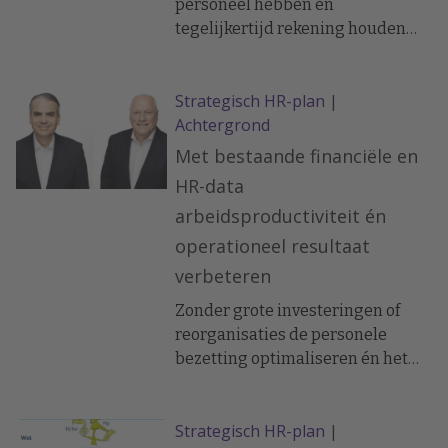
personeel hebben en
tegelijkertijd rekening houden
met alle externe factoren. Een
flinke uitdaging in deze
Strategisch HR-plan
|
turbulente tijd, en de HR-missie
Achtergrond
van Albert Spencer bij
Havenbedrijf Rotterdam
Met bestaande financiële en
HR-data
arbeidsproductiviteit én
operationeel resultaat
verbeteren
Zonder grote investeringen of
reorganisaties de personele
bezetting optimaliseren én het
bedrijfsresultaat verbeteren? Het
kan met een nieuwe methodiek
Strategisch HR-plan
|
die werkt met bestaande