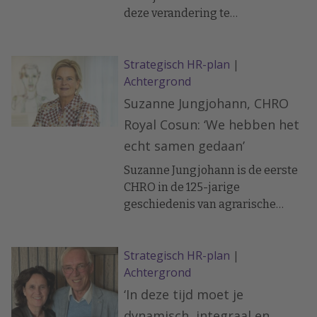
deze verandering te
ondersteunen, moest ook de HR-
afdeling op de schop. Onder
Strategisch HR-plan
|
leiding van CHRO Arne-Christian
Achtergrond
van der Tang helpt HR TomTom
door turbulente tijden navigeren.
Suzanne Jungjohann, CHRO
Royal Cosun: ‘We hebben het
echt samen gedaan’
Suzanne Jungjohann is de eerste
CHRO in de 125-jarige
geschiedenis van agrarische
coöperatie Royal Cosun. Sinds
eind 2021 bouwt ze vanuit HR met
Strategisch HR-plan
|
succes aan de transformatie naar
Achtergrond
een nieuw bedrijfsmodel.
‘In deze tijd moet je
dynamisch, integraal en