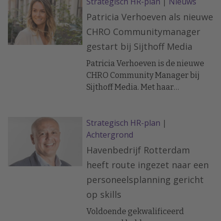
Strategisch HR-plan
|
Nieuws
Patricia Verhoeven als nieuwe
CHRO Communitymanager
gestart bij Sijthoff Media
Patricia Verhoeven is de nieuwe
CHRO Community Manager bij
Sijthoff Media. Met haar
jarenlange, internationale
ervaring in het bedenken en
Strategisch HR-plan
|
organiseren van inspirerende C-
Achtergrond
levelevents, wil ze de CHRO
Community verder versterken en
Havenbedrijf Rotterdam
waardevolle verbindingen
heeft route ingezet naar een
creëren, met CHRO Day als
personeelsplanning gericht
hoogtepunt in 2025.
op skills
Voldoende gekwalificeerd