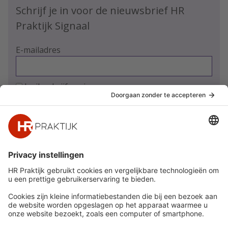
Schrijf je in voor de nieuwsbrief HR
Praktijk Signaal
E-mailadres
Ja, ik schrijf me in
Snel naar
Meer
Nieuws
HR Academy
Whitepapers
HR Podcast
Webinars
CHRO