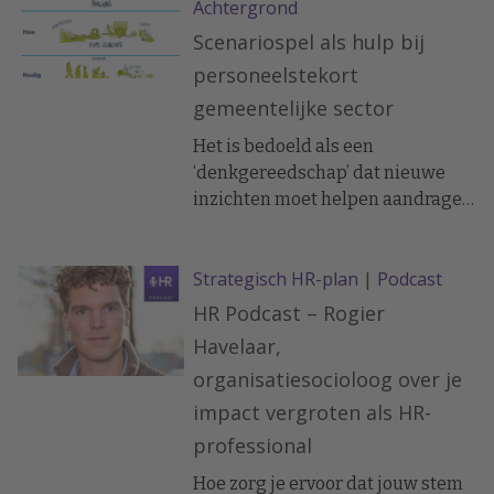
Achtergrond
financiële en HR-data.
Scenariospel als hulp bij
personeelstekort
gemeentelijke sector
Het is bedoeld als een
‘denkgereedschap’ dat nieuwe
inzichten moet helpen aandragen
voor personeelstekorten en
organisatieverandering in de
Strategisch HR-plan
|
Podcast
gemeentelijke sector.
HR Podcast – Rogier
Havelaar,
organisatiesocioloog over je
impact vergroten als HR-
professional
Hoe zorg je ervoor dat jouw stem