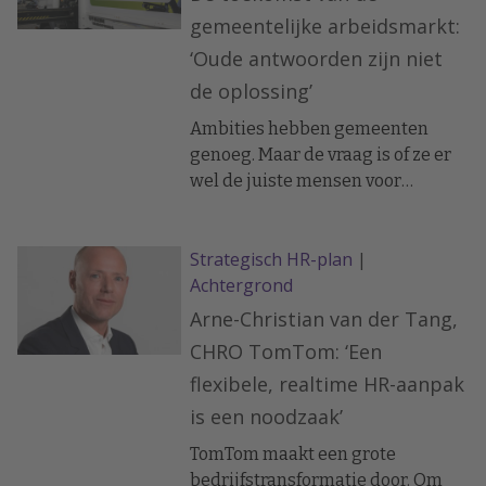
noemen.
gemeentelijke arbeidsmarkt:
‘Oude antwoorden zijn niet
de oplossing’
Ambities hebben gemeenten
genoeg. Maar de vraag is of ze er
wel de juiste mensen voor
hebben. Arbeidsmarktexpert Paul
de Ruijter: ‘De
Strategisch HR-plan
|
arbeidsmarktkrapte is maar het
Achtergrond
begin. Het wordt nog veel
nijpender. Je moet een plan
Arne-Christian van der Tang,
hebben’
CHRO TomTom: ‘Een
flexibele, realtime HR-aanpak
is een noodzaak’
TomTom maakt een grote
bedrijfstransformatie door. Om