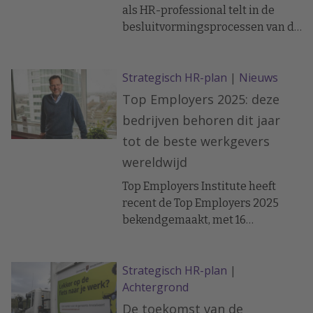
als HR-professional telt in de
besluitvormingsprocessen van de
organisatie?
Strategisch HR-plan
|
Nieuws
Top Employers 2025: deze
bedrijven behoren dit jaar
tot de beste werkgevers
wereldwijd
Top Employers Institute heeft
recent de Top Employers 2025
bekendgemaakt, met 16
Nederlandse organisaties die
voor het eerst het certificaat
Strategisch HR-plan
|
hebben behaald. In totaal mogen
Achtergrond
64 bedrijven in Nederland zich in
2025 officieel Top Employer
De toekomst van de