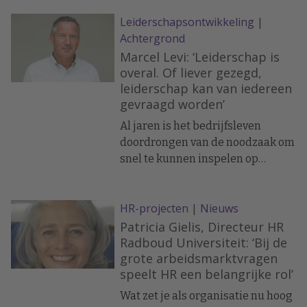
zingeving, D&I, performance en de
aanpast aan de omstandigheden.
Leiderschapsontwikkeling
|
lerende organisatie, 350 HR-
Achtergrond
professionals waren daar voor in
tijdens HR DAY 2022. Een
Marcel Levi: ‘Leiderschap is
goedgevulde dag met meer dan
overal. Of liever gezegd,
leiderschap kan van iedereen
25 programmaonderdelen. Een
gevraagd worden’
kleine selectie.
Al jaren is het bedrijfsleven
doordrongen van de noodzaak om
snel te kunnen inspelen op
veranderingen. En dus om anders
leiding te geven. Marcel Levi, ten
HR-projecten
|
Nieuws
tijde van de coronacrisis CEO van
het UCLH, pleit dan ook voor 'de
Patricia Gielis, Directeur HR
professional in de lead'.
Radboud Universiteit: ‘Bij de
grote arbeidsmarktvragen
speelt HR een belangrijke rol’
Wat zet je als organisatie nu hoog