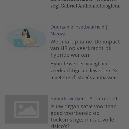
moet je goed blijven meten.’
zegt Gabriël Anthonio, hoogleraar
Leiderschap, Organisaties en
Duurzaamheid. Tijdens het
Duurzame inzetbaarheid
|
congres '(R)evolutie van de Talent
Nieuws
Journey' van de HR Academy gaat
hij in op de vraag hoe HR-
Webinaropname: De impact
functionarissen beter hun werk
van HR op veerkracht bij
hybride werken
kunnen doen.
Hybride werken vraagt om
veerkrachtige medewerkers. Zij
moeten zich steeds aanpassen
aan de verschillende
werkomgevingen. En bevlogen
Hybride werken
|
Achtergrond
zijn om het maximale resultaat te
halen uit die werkomgeving. HR-
Is uw organisatie voortaan
teams moeten nu de employee
goed voorbereid op
toekomstige, impactvolle
journey op hybride werken
risico’s?
aanpassen om het potentieel van