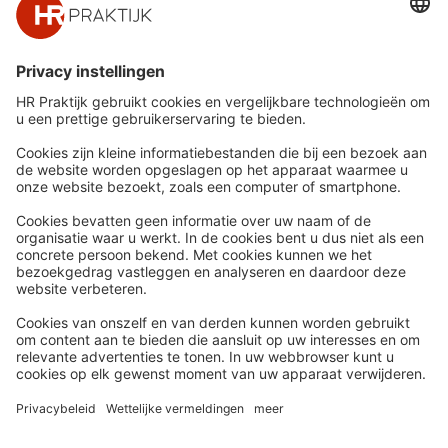
Snel naar
Meer
Nieuws
HR Academy
Whitepapers
HR Podcast
Webinars
CHRO
Word lid
HR Day
Contact
Volg Ons