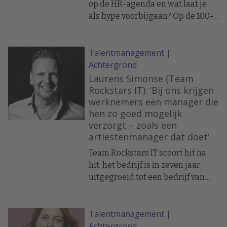
op de HR-agenda en wat laat je
als hype voorbijgaan? Op de 100-
jarige Radboud Universiteit
missen de grote HR-vragen hun
Talentmanagement
|
impact niet: de krappe
Achtergrond
arbeidsmarkt, hybride werken,
digitalisering, veranderende
Laurens Simonse (Team
normen op de werkvloer. Met
Rockstars IT): ‘Bij ons krijgen
werknemers een manager die
purpose, innovatie, welzijn en
hen zo goed mogelijk
balans als speerpunten. Hoe stel
verzorgt – zoals een
je een organisatie in staat in dat
artiestenmanager dat doet’
krachtenveld te bewegen?
Team Rockstars IT scoort hit na
hit: het bedrijf is in zeven jaar
uitgegroeid tot een bedrijf van
500 mensen. Ondanks de krapte
op de arbeidsmarkt, ondanks de
Talentmanagement
|
kieskeurigheid die IT-
Achtergrond
ontwikkelaars zich kunnen