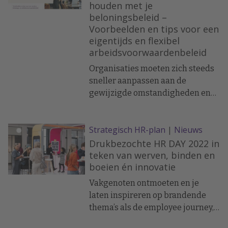
van de training Werving en
houden met je
beloningsbeleid –
selectie met social media: 'Je moet
Voorbeelden en tips voor een
ze met een paar woorden kunnen
eigentijds en flexibel
triggeren.'
arbeidsvoorwaardenbeleid
Organisaties moeten zich steeds
sneller aanpassen aan de
gewijzigde omstandigheden en
individuele wensen van de
medewerkers. Dat betekent als
Strategisch HR-plan
|
Nieuws
werkgever: continu vernieuwen
om aantrekkelijk en
Drukbezochte HR DAY 2022 in
onderscheidend te blijven op de
teken van werven, binden en
boeien én innovatie
arbeidsmarkt. De sleutel tot
aantrekkelijk werkgeverschap is
Vakgenoten ontmoeten en je
niet soft. De oplossing zit hem
laten inspireren op brandende
voornamelijk in het aanbieden
thema’s als de employee journey,
van een modern en wendbaar
de verschillende generaties,
beloningsbeleid: beleid dat zich