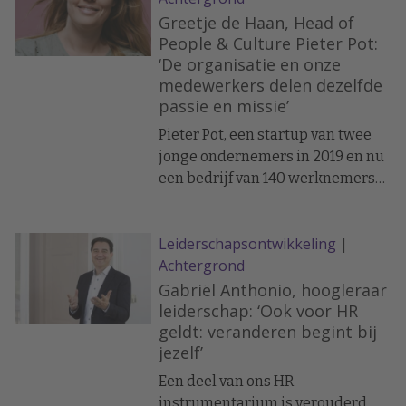
veroorloven. Hoe krijgt het bedrijf
Greetje de Haan, Head of
dit voor elkaar?
People & Culture Pieter Pot:
‘De organisatie en onze
medewerkers delen dezelfde
passie en missie’
Pieter Pot, een startup van twee
jonge ondernemers in 2019 en nu
een bedrijf van 140 werknemers
die zich bezig houden met het
vullen en leveren van
Leiderschapsontwikkeling
|
herbruikbare potten met
Achtergrond
boodschappen aan consumenten
in Nederland en België. Hoe houd
Gabriël Anthonio, hoogleraar
je die dynamiek als HR bij? Head
leiderschap: ‘Ook voor HR
geldt: veranderen begint bij
of People & Culture, Greetje de
jezelf’
Haan: ‘Het gaat om vertrouwen en
wederzijdse verwachtingen. Dat
Een deel van ons HR-
is de employee experience en die
instrumentarium is verouderd,