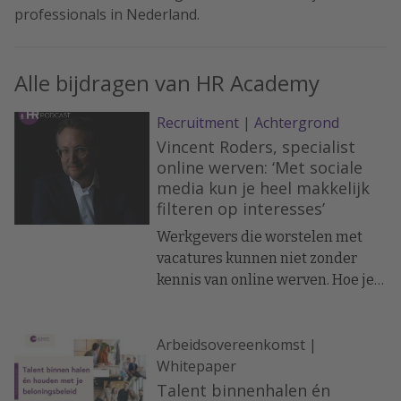
professionals in Nederland.
Alle bijdragen van HR Academy
Recruitment
|
Achtergrond
Vincent Roders, specialist
online werven: ‘Met sociale
media kun je heel makkelijk
filteren op interesses’
Werkgevers die worstelen met
vacatures kunnen niet zonder
kennis van online werven. Hoe je
talent aantrekt via sociale
platforms als LinkedIn, Facebook
Arbeidsovereenkomst |
en Instagram weet Vincent
Whitepaper
Roders, online
marketingspecialist en docent
Talent binnenhalen én