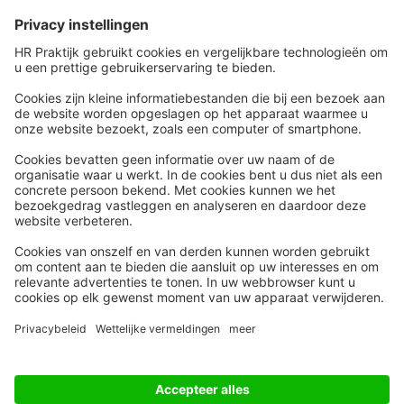
Snel naar
Meer
Nieuws
HR Academy
Whitepapers
HR Podcast
Webinars
CHRO
Word lid
HR Day
Contact
Volg Ons
Alle rechten voorbehouden
Privacyinstellingen