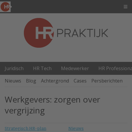
Juridisch
HR Tech
Medewerker
HR Professiona
Nieuws
Blog
Achtergrond
Cases
Persberichten
P
Werkgevers: zorgen over
vergrijzing
Strategisch HR-plan
Nieuws