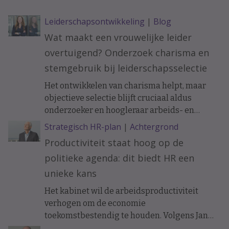
Leiderschapsontwikkeling
|
Blog
Wat maakt een vrouwelijke leider
overtuigend? Onderzoek charisma en
stemgebruik bij leiderschapsselectie
Het ontwikkelen van charisma helpt, maar
objectieve selectie blijft cruciaal aldus
onderzoeker en hoogleraar arbeids- en
organisatiepsychologie Janneke Oostrom.
Strategisch HR-plan
|
Achtergrond
Productiviteit staat hoog op de
politieke agenda: dit biedt HR een
unieke kans
Het kabinet wil de arbeidsproductiviteit
verhogen om de economie
toekomstbestendig te houden. Volgens Jan
Tjerk Boonstra biedt de nieuwe