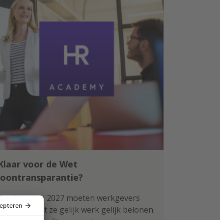
Klaar voor de Wet
loontransparantie?
Per 1 januari 2027 moeten werkgevers
aantonen dat ze gelijk werk gelijk belonen.