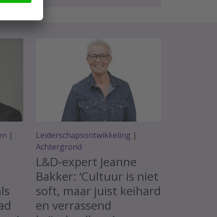
en
|
Leiderschapsontwikkeling
|
Achtergrond
L&D-expert Jeanne
Bakker: ‘Cultuur is niet
als
soft, maar juist keihard
bad
en verrassend