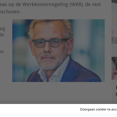
as op de Werkkostenregeling (WKR), de rest
eschoven.
ing
akt
en
s die hoop na de publicatie van het regeerakkoord
lijft gehandhaafd en als bezuinigingsmaatregel is de