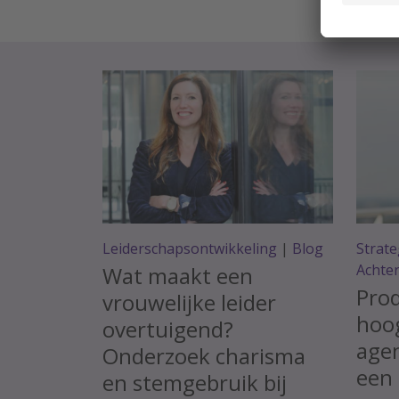
Leiderschapsontwikkeling
|
Blog
Strate
Achte
Wat maakt een
Prod
vrouwelijke leider
hoog
overtuigend?
agen
Onderzoek charisma
een 
en stemgebruik bij