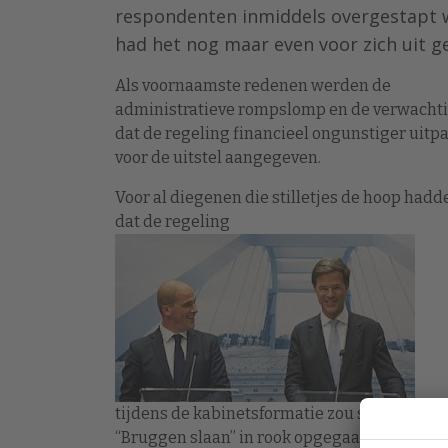
respondenten inmiddels overgestapt w
had het nog maar even voor zich uit g
Als voornaamste redenen werden de
administratieve rompslomp en de verwacht
dat de regeling financieel ongunstiger uitp
voor de uitstel aangegeven.
Voor al diegenen die stilletjes de hoop hadd
dat de regeling
tijdens de kabinetsformatie zou sneuvelen i
“Bruggen slaan” in rook opgegaan. De WKR b