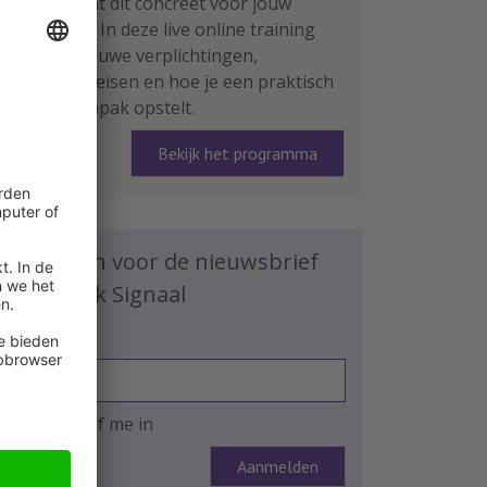
Wat betekent dit concreet voor jouw
organisatie? In deze live online training
leer je de nieuwe verplichtingen,
rapportage-eisen en hoe je een praktisch
plan van aanpak opstelt.
Bekijk het programma
Schrijf je in voor de nieuwsbrief
HR Praktijk Signaal
E-mailadres
Ja, ik schrijf me in