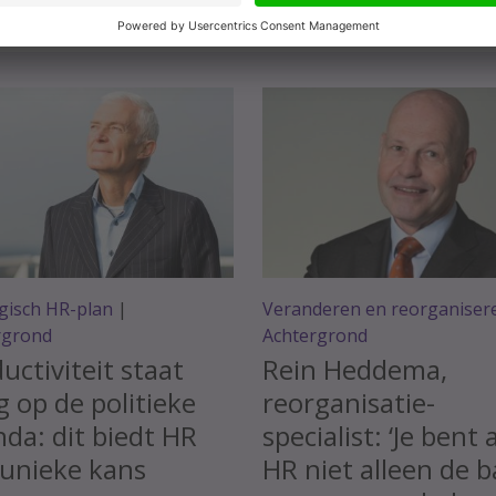
gisch HR-plan
|
Veranderen en reorganiser
rgrond
Achtergrond
uctiviteit staat
Rein Heddema,
 op de politieke
reorganisatie-
da: dit biedt HR
specialist: ‘Je bent 
unieke kans
HR niet alleen de 