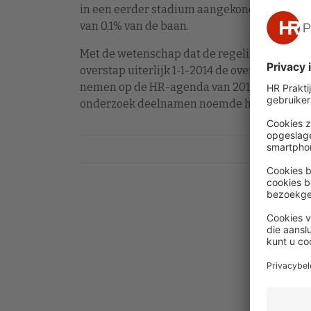
in een eerder stadium aangekondigde verhogi
van 0,1% van de baan.
Met de wetenschap dat de regeling gehandha
overstap uiterlijk 1-1-2014 de overstap moet
nemen op de HR-agenda van 2013. Bijna de h
onderzoek deelnamen noemde het zelfs als b