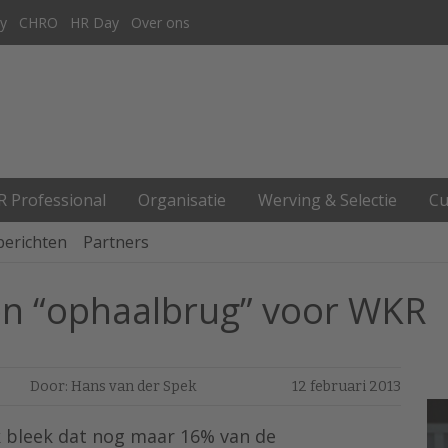
y
CHRO
HR Day
Over ons
R Professional
Organisatie
Werving & Selectie
Cu
berichten
Partners
en “ophaalbrug” voor WKR
Door: Hans van der Spek
12 februari 2013
k bleek dat nog maar 16% van de