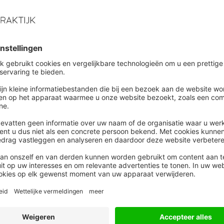
ng (Belastingplan 2013) van de forfaitaire ruimte
afd blijft, het merendeel van de bedrijven de
 maken zal de invoering een prominente plek in
elft van de HR-professionals die aan het genoemde
elangrijkste thema voor 2013.