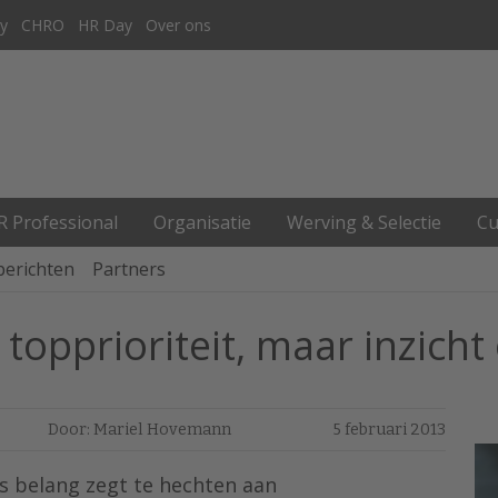
y
CHRO
HR Day
Over ons
R Professional
Organisatie
Werving & Selectie
Cu
berichten
Partners
topprioriteit, maar inzicht
Door: Mariel Hovemann
5 februari 2013
ls belang zegt te hechten aan