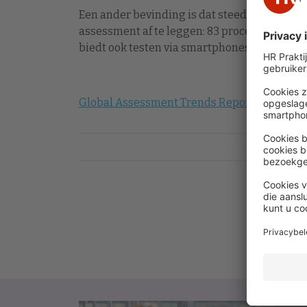
Een ander bevinding is dat steeds meer bed
assessment af te leggen: 83 procent in 2011,
biedt ook testen via smartphones aan (9 proc
Global Assessment Trends Report 2011