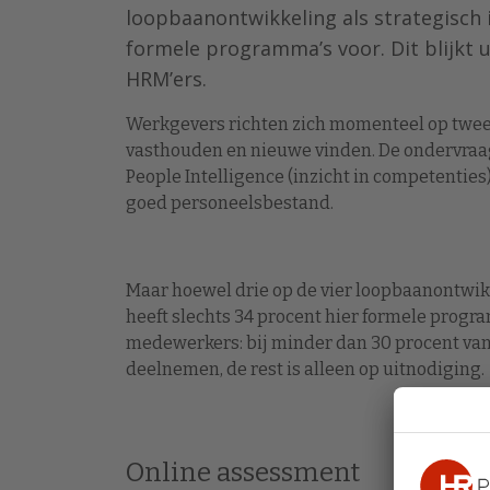
loopbaanontwikkeling als strategisch 
formele programma’s voor. Dit blijkt 
HRM’ers.
Werkgevers richten zich momenteel op twee p
vasthouden en nieuwe vinden. De ondervraa
People Intelligence (inzicht in competenties
goed personeelsbestand.
Maar hoewel drie op de vier loopbaanontwik
heeft slechts 34 procent hier formele progra
medewerkers: bij minder dan 30 procent va
deelnemen, de rest is alleen op uitnodiging.
Online assessment