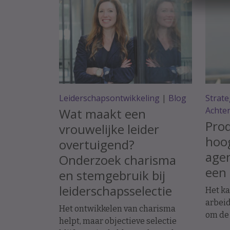
Leiderschapsontwikkeling
|
Blog
Strate
Achte
Wat maakt een
Prod
vrouwelijke leider
hoog
overtuigend?
agen
Onderzoek charisma
een 
en stemgebruik bij
leiderschapsselectie
Het ka
arbeid
Het ontwikkelen van charisma
om de
helpt, maar objectieve selectie
toeko