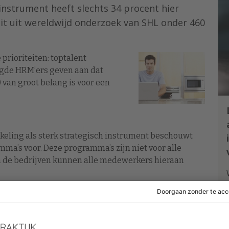
instrument heeft slechts 34 procent hier
uit uit wereldwijd onderzoek van SHL onder 460
rioriteiten: toptalent
gde HRM’ers geven aan dat
) van groot belang is voor een
keling als sterk strategisch instrument beschouwt
mma’s voor. Deze programma’s zijn niet voor alle
n de bedrijven kunnen alle medewerkers hieraan