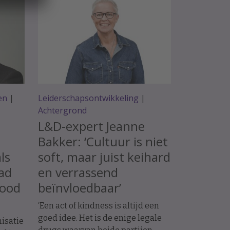
en
|
Leiderschapsontwikkeling
|
Achtergrond
L&D-expert Jeanne
Bakker: ‘Cultuur is niet
als
soft, maar juist keihard
bad
en verrassend
good
beïnvloedbaar’
‘Een act of kindness is altijd een
goed idee. Het is de enige legale
nisatie