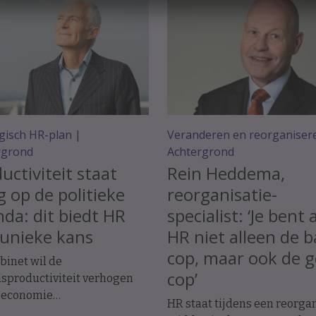
gisch HR-plan
|
Veranderen en reorganiser
rgrond
Achtergrond
uctiviteit staat
Rein Heddema,
 op de politieke
reorganisatie-
da: dit biedt HR
specialist: ‘Je bent 
unieke kans
HR niet alleen de 
cop, maar ook de 
binet wil de
cop’
sproductiviteit verhogen
 economie
HR staat tijdens een reorga
mstbestendig te houden.