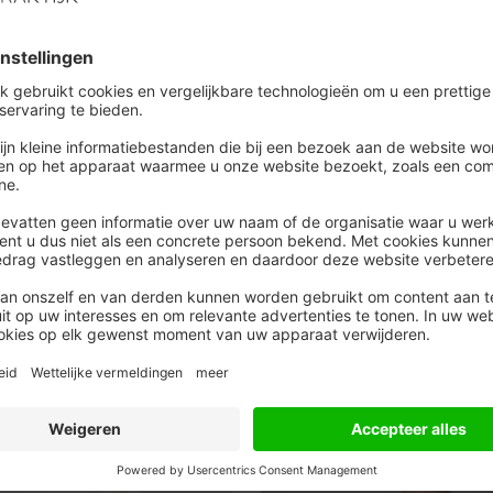
rijven de mogelijkheid bieden om online een
 tegenover 60 procent in 2009. Een klein deel daarvan
ent).