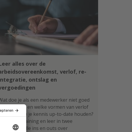
Leer alles over de
arbeidsovereenkomst, verlof, re-
integratie, ontslag en
vergoedingen
Wat doe je als een medewerker niet goed
functioneert en welke vormen van verlof
zijn er? Wil je je kennis up-to-date houden?
Volg deze training en leer in twee
ochtenden alle ins en outs over