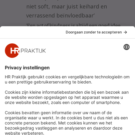
niet soft, maar juist keihard en
verrassend beïnvloedbaar’
‘Een act of kindness is altijd een goed idee.
Het is de enige legale drugs waarvan beide
partijen high worden.’
Snel naar
Meer
Nieuws
HR Academy
Whitepapers
HR Podcast
Webinars
CHRO
Word lid
HR Day
Contact