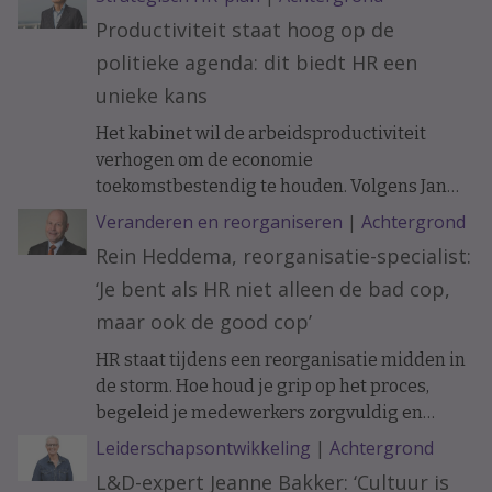
Productiviteit staat hoog op de
politieke agenda: dit biedt HR een
unieke kans
Het kabinet wil de arbeidsproductiviteit
verhogen om de economie
toekomstbestendig te houden. Volgens Jan
Tjerk Boonstra biedt de nieuwe
Veranderen en reorganiseren
|
Achtergrond
Productiviteitsagenda HR een uitgelezen
Rein Heddema, reorganisatie-specialist:
kans om een strategischere rol te pakken bij
‘Je bent als HR niet alleen de bad cop,
innovatie, werkontwerp en
organisatieontwikkeling.
maar ook de good cop’
HR staat tijdens een reorganisatie midden in
de storm. Hoe houd je grip op het proces,
begeleid je medewerkers zorgvuldig en
voorkom je dat je eigen team omvalt?
Leiderschapsontwikkeling
|
Achtergrond
Reorganisatie-specialist Rein Heddema deelt
L&D-expert Jeanne Bakker: ‘Cultuur is
zijn belangrijkste inzichten.