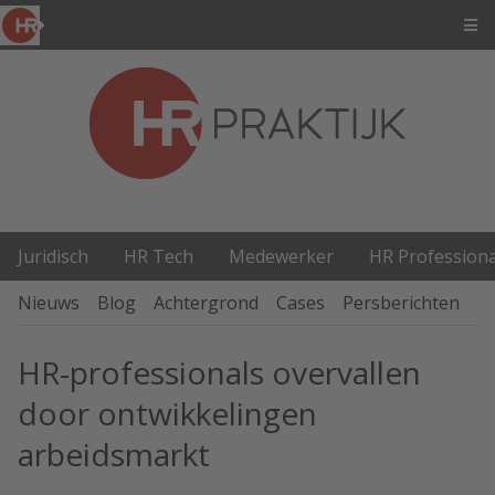
Juridisch
HR Tech
Medewerker
HR Professiona
Nieuws
Blog
Achtergrond
Cases
Persberichten
P
HR-professionals overvallen
door ontwikkelingen
arbeidsmarkt