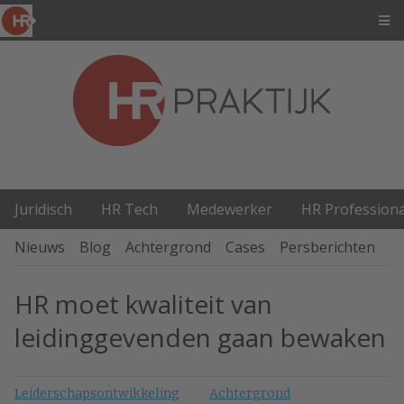
Juridisch
HR Tech
Medewerker
HR Professiona
Nieuws
Blog
Achtergrond
Cases
Persberichten
P
HR moet kwaliteit van
leidinggevenden gaan bewaken
Leiderschapsontwikkeling
Achtergrond