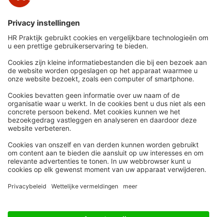
Snel naar
Meer
Nieuws
HR Academy
Whitepapers
HR Podcast
Webinars
CHRO
Word lid
HR Day
Contact
Volg Ons