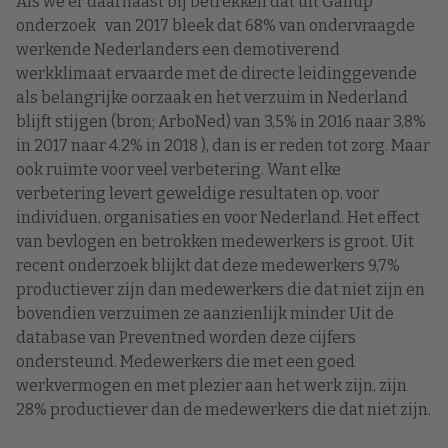
Als we er daarnaast bij betrekken dat uit Gallup
onderzoek van 2017 bleek dat 68% van ondervraagde
werkende Nederlanders een demotiverend
werkklimaat ervaarde met de directe leidinggevende
als belangrijke oorzaak en het verzuim in Nederland
blijft stijgen (bron; ArboNed) van 3,5% in 2016 naar 3,8%
in 2017 naar 4.2% in 2018 ), dan is er reden tot zorg. Maar
ook ruimte voor veel verbetering. Want elke
verbetering levert geweldige resultaten op, voor
individuen, organisaties en voor Nederland. Het effect
van bevlogen en betrokken medewerkers is groot. Uit
recent onderzoek blijkt dat deze medewerkers 9,7%
productiever zijn dan medewerkers die dat niet zijn en
bovendien verzuimen ze aanzienlijk minder Uit de
database van Preventned worden deze cijfers
ondersteund. Medewerkers die met een goed
werkvermogen en met plezier aan het werk zijn, zijn
28% productiever dan de medewerkers die dat niet zijn.