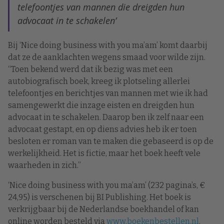
telefoontjes van mannen die dreigden hun
advocaat in te schakelen’
Bij ‘Nice doing business with you ma’am’ komt daarbij
dat ze de aanklachten wegens smaad voor wilde zijn.
“Toen bekend werd dat ik bezig was met een
autobiografisch boek, kreeg ik plotseling allerlei
telefoontjes en berichtjes van mannen met wie ik had
samengewerkt die inzage eisten en dreigden hun
advocaat in te schakelen. Daarop ben ik zelf naar een
advocaat gestapt, en op diens advies heb ik er toen
besloten er roman van te maken die gebaseerd is op de
werkelijkheid. Het is fictie, maar het boek heeft vele
waarheden in zich.”
‘Nice doing business with you ma’am’ (232 pagina’s, €
24,95) is verschenen bij BI Publishing. Het boek is
verkrijgbaar bij de Nederlandse boekhandel of kan
online worden besteld via
www.boekenbestellen.nl
.