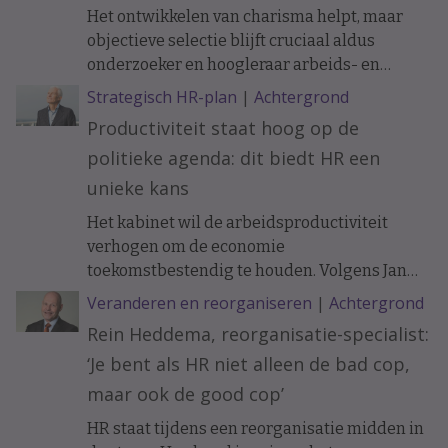
Het ontwikkelen van charisma helpt, maar
objectieve selectie blijft cruciaal aldus
onderzoeker en hoogleraar arbeids- en
organisatiepsychologie Janneke Oostrom.
Strategisch HR-plan
|
Achtergrond
Productiviteit staat hoog op de
politieke agenda: dit biedt HR een
unieke kans
Het kabinet wil de arbeidsproductiviteit
verhogen om de economie
toekomstbestendig te houden. Volgens Jan
Tjerk Boonstra biedt de nieuwe
Veranderen en reorganiseren
|
Achtergrond
Productiviteitsagenda HR een uitgelezen
Rein Heddema, reorganisatie-specialist:
kans om een strategischere rol te pakken bij
‘Je bent als HR niet alleen de bad cop,
innovatie, werkontwerp en
organisatieontwikkeling.
maar ook de good cop’
HR staat tijdens een reorganisatie midden in