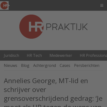
Juridisch
HR Tech
Medewerker
HR Professiona
Nieuws
Blog
Achtergrond
Cases
Persberichten
P
Annelies George, MT-lid en
schrijver over
grensoverschrijdend gedrag: ‘Je