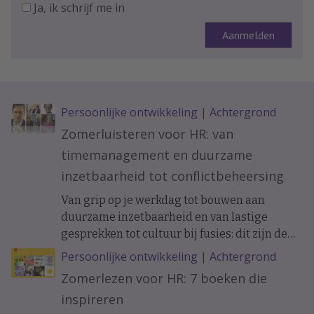
Ja, ik schrijf me in
Persoonlijke ontwikkeling
|
Achtergrond
Zomerluisteren voor HR: van
timemanagement en duurzame
inzetbaarheid tot conflictbeheersing
Van grip op je werkdag tot bouwen aan
duurzame inzetbaarheid en van lastige
gesprekken tot cultuur bij fusies: dit zijn de
vijf afleveringen die HR-professionals het
Persoonlijke ontwikkeling
|
Achtergrond
meest beluisterden. Beluister ze hier (nog
Zomerlezen voor HR: 7 boeken die
eens) of lees de bijbehorende interviews.
inspireren