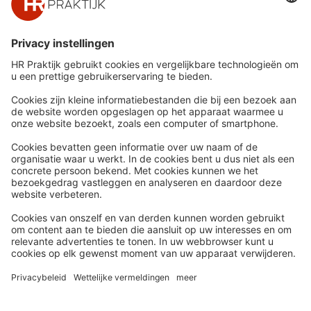
Snel naar
Meer
Nieuws
HR Academy
Whitepapers
HR Podcast
Webinars
CHRO
Word lid
HR Day
Contact
Volg Ons