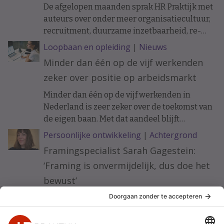
De afgelopen maanden sprak HR Praktijk met
auteurs over onder meer organisatiecultuur,
recruitment, duurzame inzetbaarheid, re-
integratie en de toekomst van HR.
Loopbaan en opleiding
|
Nieuws
Minder dan één op de vijf werkenden
zeker over positie op arbeidsmarkt
Minder dan één op de vijf werkenden in
Nederland is zeer zeker over de toekomst van
de eigen baan. Met dat aandeel blijft
Nederland achter bij het wereldwijde
Persoonlijke ontwikkeling
|
Achtergrond
gemiddelde van 22 procent.
Framingspecialist Sarah Gagestein:
‘Framing is onvermijdelijk, dus doe het
bewust’
Hoe taal, beeldvorming en subtiele signalen
HR-communicatie effectiever maken.