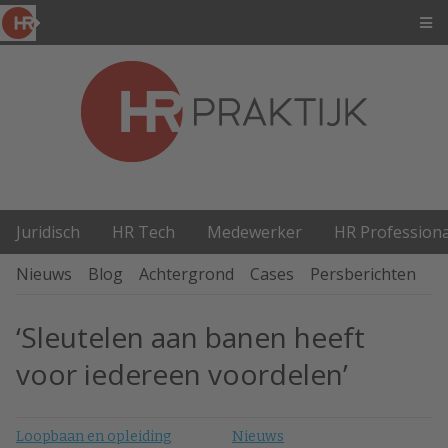
Juridisch
HR Tech
Medewerker
HR Professiona
Nieuws
Blog
Achtergrond
Cases
Persberichten
P
‘Sleutelen aan banen heeft
voor iedereen voordelen’
Loopbaan en opleiding
Nieuws