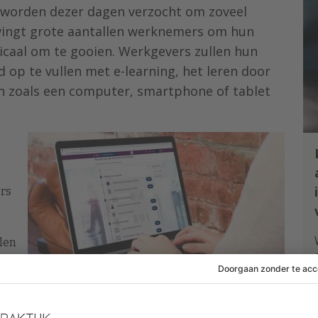
worden dezer dagen verzocht om zoveel
dwingt grote aantallen werknemers om hun
adicaal om te gooien. Werkgevers zullen hun
op te vullen met e-learning, het leren door
n zoals een computer, smartphone of tablet
ers
len
or