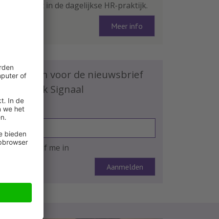
arbeidsrecht in de dagelijkse HR-praktijk.
Meer info
Schrijf je in voor de nieuwsbrief
HR Praktijk Signaal
E-mailadres
Ja, ik schrijf me in