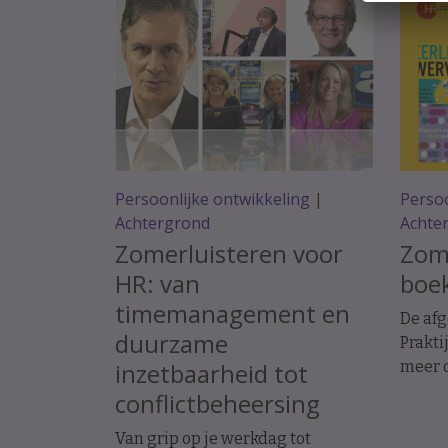
Persoonlijke ontwikkeling
|
Persoo
Achtergrond
Achte
Zomerluisteren voor
Zome
HR: van
boek
timemanagement en
De af
duurzame
Prakti
inzetbaarheid tot
meer o
recru
conflictbeheersing
inzetb
Van grip op je werkdag tot
toeko