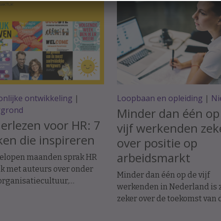
nlijke ontwikkeling
|
Loopbaan en opleiding
|
Ni
rgrond
Minder dan één op
rlezen voor HR: 7
vijf werkenden zek
en die inspireren
over positie op
arbeidsmarkt
gelopen maanden sprak HR
jk met auteurs over onder
Minder dan één op de vijf
rganisatiecultuur,
werkenden in Nederland is 
itment, duurzame
zeker over de toekomst van 
aarheid, re-integratie en de
eigen baan. Met dat aandeel 
mst van HR.