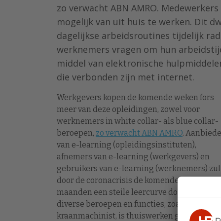
zo verwacht ABN AMRO. Medewerkers 
mogelijk van uit huis te werken. Dit 
dagelijkse arbeidsroutines tijdelijk r
werknemers vragen om hun arbeidstijd 
middel van elektronische hulpmiddele
die verbonden zijn met internet.
Werkgevers kopen de komende weken fors
meer van deze opleidingen, zowel voor
werknemers in white collar- als blue collar-
beroepen,
zo verwacht ABN AMRO
. Aanbied
van e-learning (opleidingsinstituten),
afnemers van e-learning (werkgevers) en
gebruikers van e-learning (werknemers) zul
door de coronacrisis de komende weken en
maanden een steile leercurve doorlopen. Vo
diverse beroepen en functies, zoals een
kraanmachinist, is thuiswerken geen optie.