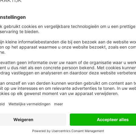
diek aan hun eigen keukentafel aan hun
rning.
ren
omende jaren kwalitatief en kwantitatief verbeteren.
orbeeld vaker automatisch aanpassen aan de snelheid
 zodat de kennisoverdracht gemaximaliseerd wordt.
van de corona-crisis, hun opleidingsbeleid
ven starten een afdeling Learning & Development
ngsaanbod op hun bedrijfsintranet. De mix van online
ist beter uitgebalanceerd worden en over het geheel