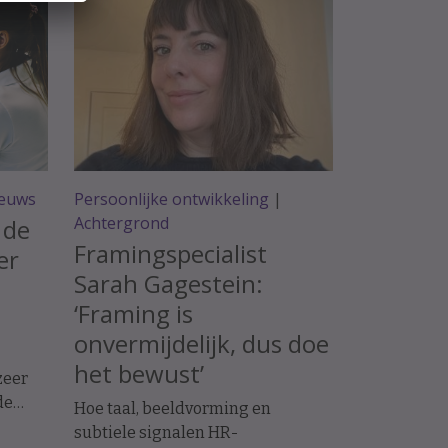
euws
Persoonlijke ontwikkeling
|
Achtergrond
 de
Framingspecialist
er
Sarah Gagestein:
‘Framing is
onvermijdelijk, dus doe
het bewust’
zeer
de
Hoe taal, beeldvorming en
blijft
subtiele signalen HR-