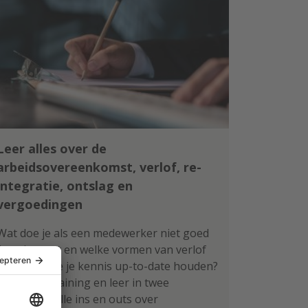
Leer alles over de
arbeidsovereenkomst, verlof, re-
integratie, ontslag en
vergoedingen
Wat doe je als een medewerker niet goed
functioneert en welke vormen van verlof
zijn er? Wil je je kennis up-to-date houden?
Volg deze training en leer in twee
ochtenden alle ins en outs over