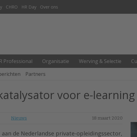
y
CHRO
HR Day
Over ons
R Professional
Organisatie
Werving & Selectie
Cu
berichten
Partners
atalysator voor e-learning
Nieuws
18 maart 2020
 aan de Nederlandse private-opleidingssector,