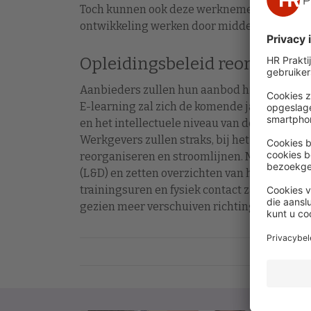
Toch kunnen ook deze werknemers wel perio
ontwikkeling werken door middel van e-lea
Opleidingsbeleid reorganise
Aanbieders zullen hun aanbod hierdoor de k
E-learning zal zich de komende jaren bijvo
en het intellectuele niveau van de cursist,
Werkgevers zullen straks, bij het evalueren 
reorganiseren en stroomlijnen. Meer bedrij
(L&D) en zetten overzichten van het opleidi
trainingsuren en fysiek contact zal per curs
gezien meer verschuiven richting online.