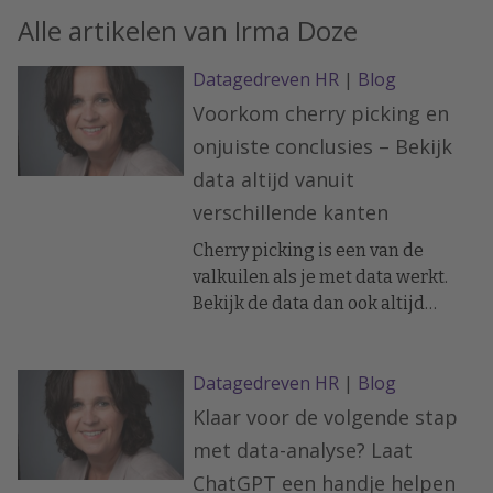
Alle artikelen van Irma Doze
Datagedreven HR
|
Blog
Voorkom cherry picking en
onjuiste conclusies – Bekijk
data altijd vanuit
verschillende kanten
Cherry picking is een van de
valkuilen als je met data werkt.
Bekijk de data dan ook altijd
vanuit verschillende kanten en
over verschillende perioden. Denk
Datagedreven HR
|
Blog
ook aan het gebruik van een
selectie uit de data. Zorg dat altijd
Klaar voor de volgende stap
duidelijk is welke selectie je hebt
met data-analyse? Laat
gebruikt. En stem van tevoren af
ChatGPT een handje helpen
wanneer het resultaat goed of