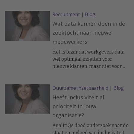
achterhalen van de
Recruitment
|
Blog
organisatiecultuur zoals die écht
is.
Wat data kunnen doen in de
zoektocht naar nieuwe
medewerkers
Het is bizar dat werkgevers data
wel optimaal inzetten voor
nieuwe klanten, maar niet voor
het vinden van nieuwe
medewerkers. Als de concurrentie
Duurzame inzetbaarheid
|
Blog
groot is, is het belangrijk om
potentiële medewerkers te
Heeft inclusiviteit al
vinden én te bereiken. Met een
prioriteit in jouw
grondige data-analyse kom je
organisatie?
erachter wat de kenmerken en
drijfveren waren van de beste
AnalitiQs deed onderzoek naar de
onder de nieuwe werknemers.
staat en invloed van inclusiviteit