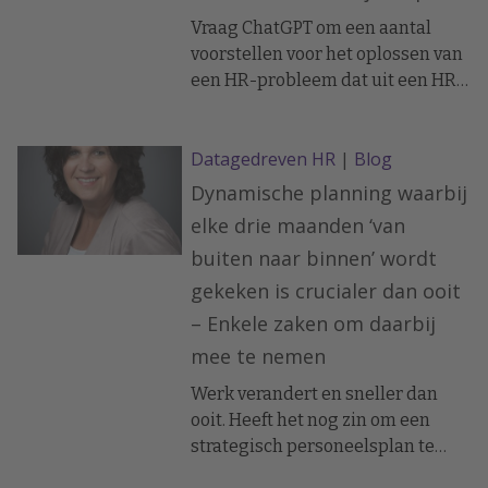
fout is, is het advies van data- en
Vraag ChatGPT om een aantal
analytics-expert Irma Doze.
voorstellen voor het oplossen van
een HR-probleem dat uit een HR-
dashboard naar voren komt. Dat
brengt je ongetwijfeld op ideeën.
Datagedreven HR
|
Blog
Dynamische planning waarbij
elke drie maanden ‘van
buiten naar binnen’ wordt
gekeken is crucialer dan ooit
– Enkele zaken om daarbij
mee te nemen
Werk verandert en sneller dan
ooit. Heeft het nog zin om een
strategisch personeelsplan te
maken als je nauwelijks enkele