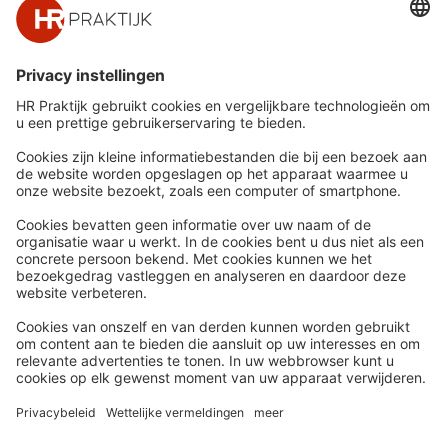
Snel naar
Meer
Nieuws
HR Academy
Whitepapers
HR Podcast
Webinars
CHRO
Word lid
HR Day
Contact
Volg Ons