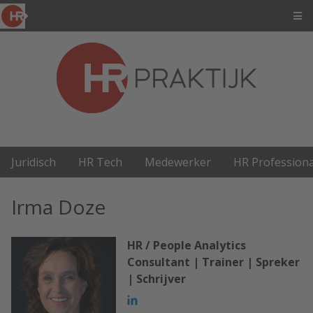
Juridisch
HR Tech
Medewerker
HR Professiona
Irma Doze
HR / People Analytics
Consultant | Trainer | Spreker
| Schrijver