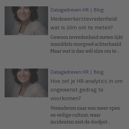
jaren vooruit kunt kijken? Jazeker,
Datagedreven HR
|
Blog
maar je moet er wel voor zorgen
dat je de nieuwe ontwikkelingen
Medewerkerstevredenheid:
continu meeneemt in je evaluatie
wat is slim om te meten?
en analyse, en je plan regelmatig
bijstelt aldus HR-analytics expert
Gewoon tevredenheid meten lijkt
Irma Doze.
inmiddels voorgoed achterhaald.
Maar wat is dan wél slim om te
meten? De overtreffende trap van
medewerkerstevredenheid.
Datagedreven HR
|
Blog
Hoe zet je HR-analytics in om
ongewenst gedrag te
voorkomen?
Veranderen naar een meer open
en veilige cultuur, waar
incidenten niet de doofpot
ingaan? Begin met het