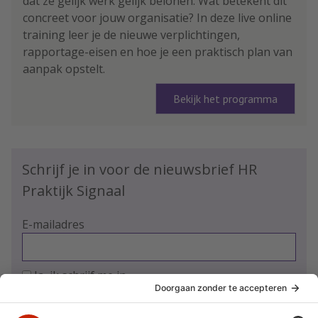
dat ze gelijk werk gelijk belonen. Wat betekent dit
concreet voor jouw organisatie? In deze live online
training leer je de nieuwe verplichtingen,
rapportage-eisen en hoe je een praktisch plan van
aanpak opstelt.
Bekijk het programma
Schrijf je in voor de nieuwsbrief HR
Praktijk Signaal
E-mailadres
Ja, ik schrijf me in