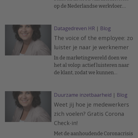
Voor een succesvolle werving zijn
op de Nederlandse werkvloer.
echter niet alleen de juiste
Hieruit concluderen we dat
kanalen van belang, maar ook een
werknemers die zich
optimale wervingsboodschap.
Datagedreven HR
|
Blog
geïncludeerd voelen:
The voice of the employee: zo
luister je naar je werknemer
In de marketingwereld doen we
het al volop: actief luisteren naar
de klant, zodat we kunnen
inspelen op zijn behoeften. Irma
Doze, coauteur van het boek ‘HR-
Duurzame inzetbaarheid
|
Blog
analytics’, ziet nu dezelfde trend
ontstaan bij werknemers. Hoe doe
Weet jij hoe je medewerkers
je dat, actief naar je werknemer
zich voelen? Gratis Corona
luisteren? En waarom is het
Check-in!
waardevol?
Met de aanhoudende Coronacrisis