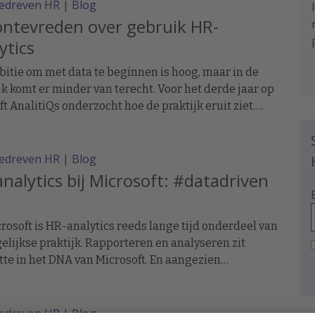
lobal HR Process Manager bij Dorel Juvenile, begon
edreven HR
|
Blog
ijn team met het implementeren van HR-systemen,
ntevreden over gebruik HR-
ructuren van de (basis)data van HR en het inrichten
ytics
shboards. De logische vervolgstap, na reporting, is
bruik van data- en analysetools om de business
itie om met data te beginnen is hoog, maar in de
ter te maken.
jk komt er minder van terecht. Voor het derde jaar op
eft AnalitiQs onderzocht hoe de praktijk eruit ziet.
t blijkt onder meer dat HR aan strategische
tukken slechts 16 procent van de tijd besteedt. In drie
ijd is hierin niets veranderd.
edreven HR
|
Blog
nalytics bij Microsoft: #datadriven
crosoft is HR-analytics reeds lange tijd onderdeel van
elijkse praktijk. Rapporteren en analyseren zit
tte in het DNA van Microsoft. En aangezien
rkers een groot deel van het succes vormen, vindt
t belangrijk om zo'n groot bezit analytisch te
n. Bij Microsoft zijn dan ook dagelijks ca. 60
edreven HR
|
Blog