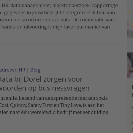
n HR: datamanagement, marktonderzoek, rapportage
e gegevens in jouw bedrijf te integreren! Ik hou van
iseren en structureren van data. De combinatie van
 hands-on uitvoering is mijn favoriete manier van
edreven HR
|
Blog
ata bij Dorel zorgen voor
woorden op businessvragen
Juvenile, bekend van aansprekende merken zoals
osi, Quinny, Safety First en Tiny Love, is aan het
len naar één wereldwijd bedrijf met eenduidige
roposities én eenduidige processen. Deze
miteit moet ook bij HR worden doorgevoerd. Mattijs