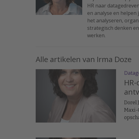
HR naar datagedreve
en analyse en helpen j
het analyseren, organ
strategisch denken en
werken.
Alle artikelen van Irma Doze
Datag
HR-d
ant
Dorel 
Maxi-C
opscha
merkp
unifor