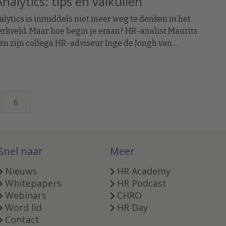
nalytics: tips en valkuilen
lytics is inmiddels niet meer weg te denken in het
kveld. Maar hoe begin je eraan? HR-analist Maurits
en zijn collega HR-adviseur Inge de Jongh van
erGroup gaven mij onlangs tips en valkuilen.
6
Snel naar
Meer
Nieuws
HR Academy
Whitepapers
HR Podcast
Webinars
CHRO
Word lid
HR Day
Contact