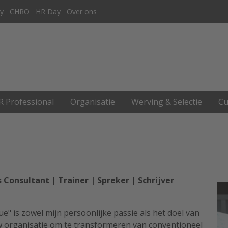
y
CHRO
HR Day
Over ons
R Professional
Organisatie
Werving & Selectie
Cu
s Consultant | Trainer | Spreker | Schrijver
ue" is zowel mijn persoonlijke passie als het doel van
uw organisatie om te transformeren van conventioneel