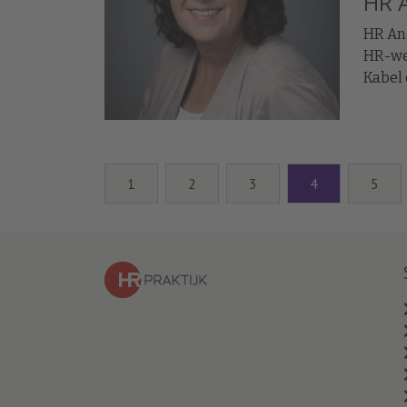
HR A
HR Ana
HR-wer
Kabel 
Manpow
1
2
3
4
5