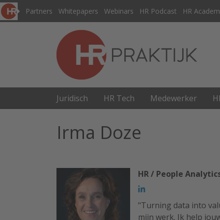
Partners
Whitepapers
Webinars
HR Podcast
HR Academ
Juridisch
HR Tech
Medewerker
H
Irma Doze
HR / People Analytic
"Turning data into val
mijn werk. Ik help jo