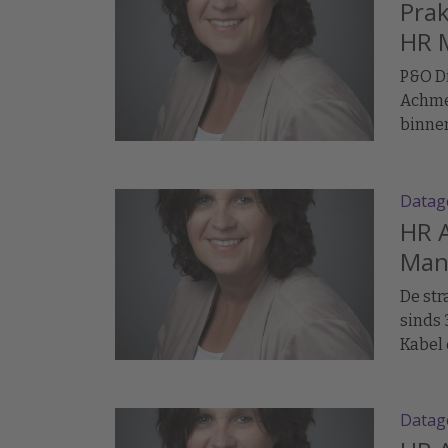
Prak
HR M
P&O Di
Achme
binnen
HR Met
Minke 
toe ber
Datag
HR A
Man
De st
sinds 
Kabel 
hoe de
result
Datag