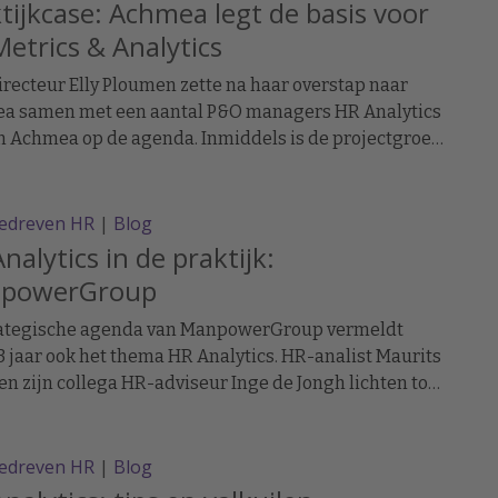
tijkcase: Achmea legt de basis voor
etrics & Analytics
recteur Elly Ploumen zette na haar overstap naar
a samen met een aantal P&O managers HR Analytics
 Achmea op de agenda. Inmiddels is de projectgroep
rics en Analytics anderhalf jaar actief. Deelnemers
Poelstra en Brigitta Oosting vertellen wat er tot nu
eikt is.
edreven HR
|
Blog
nalytics in de praktijk:
powerGroup
rategische agenda van ManpowerGroup vermeldt
3 jaar ook het thema HR Analytics. HR-analist Maurits
en zijn collega HR-adviseur Inge de Jongh lichten toe
 organisatie dit tot nu toe aanpakt. De huidige
aten zijn veelbelovend.
edreven HR
|
Blog