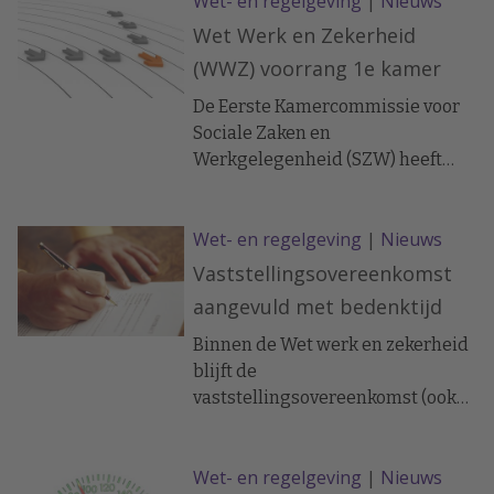
Wet- en regelgeving
|
Nieuws
hangen ondernemers massaal
boven het hoofd. Dit voorziet
Wet Werk en Zekerheid
Roeland Hartman, partner en
(WWZ) voorrang 1e kamer
advocaat arbeidsrecht bij Legal
experience.
De Eerste Kamercommissie voor
Sociale Zaken en
Werkgelegenheid (SZW) heeft
besloten om voorrang te geven
aan drie wetsvoorstellen zodat de
Wet- en regelgeving
|
Nieuws
Eerste Kamer deze nog voor het
zomerreces op 1 juli 2014 kan
Vaststellingsovereenkomst
behandelen: de Wet Werk en
aangevuld met bedenktijd
Zekerheid, de Invoeringswet
Participatiewet en de Wet Werk
Binnen de Wet werk en zekerheid
en Bijstand.
blijft de
vaststellingsovereenkomst (ook
wel ‘ontslag met wederzijds
goedvinden’ genoemd)
Wet- en regelgeving
|
Nieuws
gehandhaafd. Er wordt echter