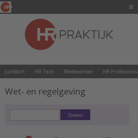
Juridisch
HR Tech
Medewerker
HR Professiona
Wet- en regelgeving
Zoeken