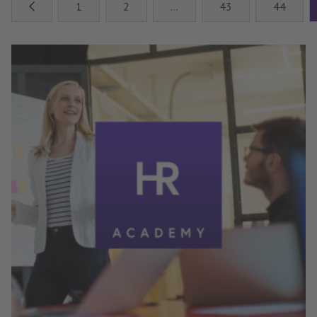
1
2
…
43
44
Dat betekent dat de maximale
duur van een loongerelateerde
WGA-uitkering wordt verkort van
38 tot 24 maanden.