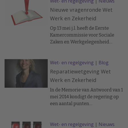
Wet- en regelgeving
|
Nieuws
Nieuwe vragenronde Wet
Werk en Zekerheid
Op 13 mei j.l. heeft de Eerste
Kamercommissie voor Sociale
Zaken en Werkgelegenheid
aangekondigd een tweede
schriftelijke ronde te willen
Wet- en regelgeving
|
Blog
houden over het wetsvoorstel Wet
werk en zekerheid.
Reparatiewetgeving Wet
Werk en Zekerheid
In de Memorie van Antwoord van 1
mei 2014 kondigt de regering op
een aantal punten
reparatiewetgeving aan. Het gaat
om de volgende punten:
Wet- en regelgeving
|
Nieuws