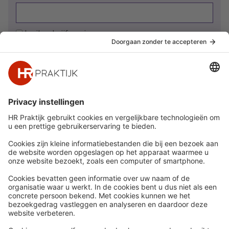
Ja, ik schrijf me in
Snel naar
Meer
Nieuws
HR Academy
Whitepapers
HR Podcast
Webinars
CHRO
Word lid
HR Day
Contact
Volg Ons