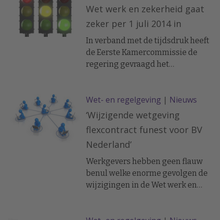
Wet werk en zekerheid gaat
zeker per 1 juli 2014 in
In verband met de tijdsdruk heeft
de Eerste Kamercommissie de
regering gevraagd het
wetsvoorstel WWZ een jaar later
in werking te laten treden. De
Wet- en regelgeving
|
Nieuws
regering wil de wijzigingen
echter per 1 juli aanstaande in
‘Wijzigende wetgeving
laten gaan. Wel gaf Asscher aan
flexcontract funest voor BV
een reparatiewet met enkele
Nederland’
verduidelijkingen en
aanpassingen bij de Tweede
Werkgevers hebben geen flauw
Kamer in te dienen.
benul welke enorme gevolgen de
wijzigingen in de Wet werk en
zekerheid voor hen heeft. Boetes,
kennisverlies en juridische kosten