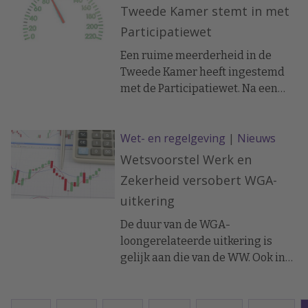
aanvullend een 'bedenktijd'
Tweede Kamer stemt in met
ingevoerd van twee weken. Het
Participatiewet
recht op bedenktijd van twee
weken gaat per 1 juli 2015 in.
Een ruime meerderheid in de
Tweede Kamer heeft ingestemd
met de Participatiewet. Na een
twee dagen durend debat
stemden de fracties van VVD,
Wet- en regelgeving
|
Nieuws
PvdA, D66, ChristenUnie, SGP , CDA
en Bontes voor de wet van
Wetsvoorstel Werk en
staatssecretaris Jetta Klijnsma
Zekerheid versobert WGA-
(Sociale Zaken en
uitkering
Werkgelegenheid) die tot doel
heeft mensen met een beperking
De duur van de WGA-
veel meer kansen te bieden op de
loongerelateerde uitkering is
arbeidsmarkt. Het kabinet heeft
gelijk aan die van de WW. Ook in
hierover afspraken gemaakt met
het wetsvoorstel Werk en
de sociale partners.
Zekerheid is beschreven dat de
WGA de nieuwe WW-duur volgt.