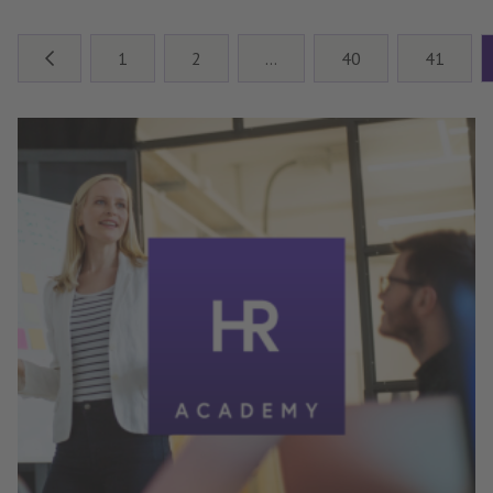
1
2
…
40
41