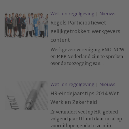
daadwerkelijk noodzakelijk is.
beschikbaar stellen voor mensen
Wet- en regelgeving
|
Nieuws
met een arbeidsbeperking. Het
gaat om de no-risk polis, de
Regels Participatiewet
mobiliteitsbonus en jobcoaches.
gelijkgetrokken: werkgevers
content
Werkgeversvereniging VNO-NCW
en MKB Nederland zijn te spreken
over de toezegging van
staatssecretaris Jetta Klijnsma
van SZW dat regels voor het
Wet- en regelgeving
|
Nieuws
aannemen van mensen met een
beperking onder de nieuwe
HR-eindejaarstips 2014 Wet
Participatiewet voor iedereen
Werk en Zekerheid
gelijk worden zo meldt
Binnenlandsbestuur.nl
Er verandert veel op HR-gebied
volgend jaar. U kunt daar nu al op
vooruitlopen, zodat u zo min