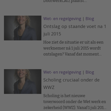
DoorwerkCAO, plaatst
vraagtekens bij de oplossing om
vóór het ingaan van de wet op 1
Wet- en regelgeving
|
Blog
januari 2016 de verruimde
ketenbepaling bij CAO te regelen,
Ontslag op staande voet na 1
omdat dit verboden
juli 2015
leeftijdsdiscriminatie is.
Daarnaast is het praktisch
Hoe ziet de situatie er uit als een
onhaalbaar om binnen bestaande
werknemer ná 1 juli 2015 wordt
CAO’s een regeling te treffen voor
ontslagen? Vanaf dat moment
doorwerken na het pensioen.
vervalt de mogelijkheid van de
buitengerechtelijke vernietiging.
Wet- en regelgeving
|
Blog
Dit houdt in dat de werknemer de
werkgever schriftelijk aangeeft
Scholing cruciaal onder de
het niet eens te zijn met het
WWZ
gegeven ontslag op staande voet.
Scholing is het nieuwe
toverwoord onder de Wet werk en
zekerheid (WWZ). Vanaf 1 juli 2015