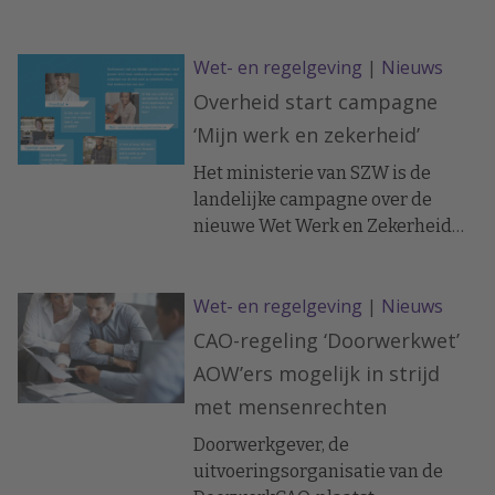
mogelijk schade aan nieuwe
wetten en regelgevingen oploopt.
Wet- en regelgeving
|
Nieuws
Overheid start campagne
‘Mijn werk en zekerheid’
Het ministerie van SZW is de
landelijke campagne over de
nieuwe Wet Werk en Zekerheid
gestart. De campagne is bedoeld
om mensen met een tijdelijk
Wet- en regelgeving
|
Nieuws
contract te informeren over hun
nieuwe rechten. De campagne
CAO-regeling ‘Doorwerkwet’
richt zich vooral op jongeren via
AOW’ers mogelijk in strijd
radiospots op 3FM, Sky radio en
met mensenrechten
online advertenties.
Doorwerkgever, de
uitvoeringsorganisatie van de