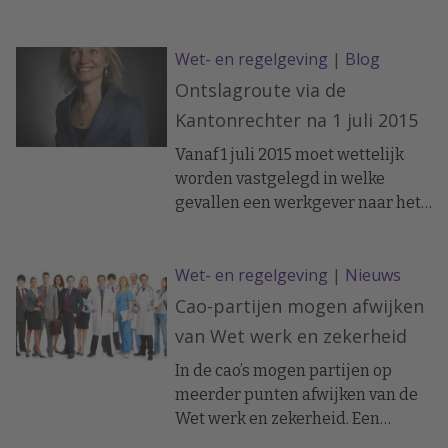
gaat de regeling omtrent
arbeidsovereenkomst veranderen
Wet- en regelgeving
|
Blog
en kunt u alleen de
arbeidsovereenkomst van uw
Ontslagroute via de
medewerkers opzeggen als er aan
Kantonrechter na 1 juli 2015
bepaalde voorwaarden is voldaan.
Vanaf 1 juli 2015 moet wettelijk
worden vastgelegd in welke
gevallen een werkgever naar het
UWV moet en wanneer de
kantonrechter de aangewezen
Wet- en regelgeving
|
Nieuws
instantie is.
Cao-partijen mogen afwijken
van Wet werk en zekerheid
In de cao’s mogen partijen op
meerder punten afwijken van de
Wet werk en zekerheid. Een
overzicht.