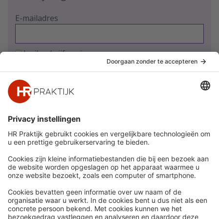
E-mailadres
Ja, ik schrijf me in
Snel naar
Meer
Nieuws
HR Academy
Whitepapers
HR Podcast
Webinars
CHRO
Word lid
HR Day
Contact