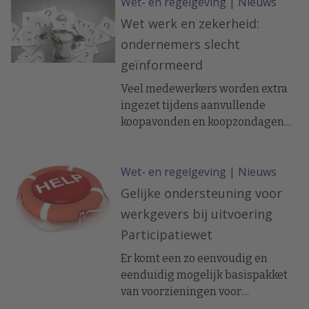
Wet- en regelgeving
|
Nieuws
Wet werk en zekerheid:
ondernemers slecht
geïnformeerd
Veel medewerkers worden extra
ingezet tijdens aanvullende
koopavonden en koopzondagen
voor Sinterklaas en Kerst.
Winkeliers hebben daarbij
Wet- en regelgeving
|
Nieuws
onvoldoende kennis van het
aantal uren dat medewerkers
Gelijke ondersteuning voor
daadwerkelijk extra ingezet
werkgevers bij uitvoering
mogen worden en op hoeveel
Participatiewet
pauze ze recht hebben.
Ondernemers lopen daarom
Er komt een zo eenvoudig en
onnodig veel risico op boetes en
eenduidig mogelijk basispakket
tegelijkertijd zetten zij vaak meer
van voorzieningen voor
medewerkers in dan
werkgevers die banen