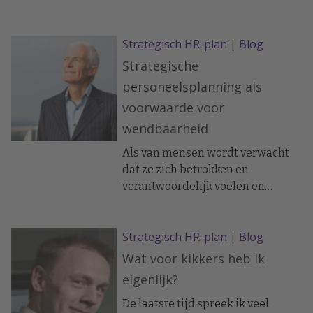
aankloppen om hun
arbeidsmarktpositie te
Strategisch HR-plan
|
Blog
verbeteren? Vastgelopen bij het
FNV heb ik een beroep gedaan op
Strategische
Bouwend Nederland.
personeelsplanning als
voorwaarde voor
wendbaarheid
Als van mensen wordt verwacht
dat ze zich betrokken en
verantwoordelijk voelen en
gedragen en zich optimaal
inzetten om het beste voor de
Strategisch HR-plan
|
Blog
organisatie (en daarmee voor
zichzelf) te bereiken, dan stelt dat
Wat voor kikkers heb ik
eisen aan de organisatie. De basis
eigenlijk?
voor die eisen is het kennen van je
eigen mensen.
De laatste tijd spreek ik veel