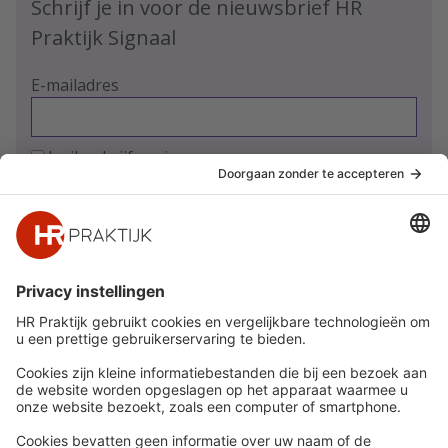
Schrijf je in voor de nieuwsbrief HR
Praktijk Signaal
E-mailadres
Ja, ik schrijf me in
Snel naar
Meer
Nieuws
HR Academy
Whitepapers
HR Podcast
Webinars
CHRO