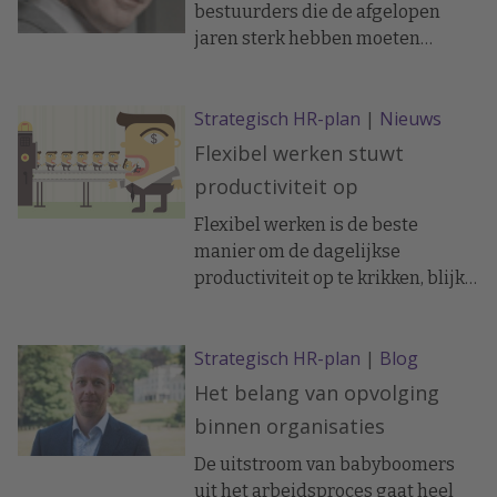
bestuurders die de afgelopen
jaren sterk hebben moeten
focussen op overleven met hun
organisatie. Wat daarbij opvalt is
Strategisch HR-plan
|
Nieuws
dat er vaak, eigenlijk bijna altijd,
kort cyclisch gekeken wordt naar
Flexibel werken stuwt
het personeelsbestand en dan
productiviteit op
vooral in aantallen. Of: we hebben
nu zoveel medewerkers in functie
Flexibel werken is de beste
X. Daar hebben wij eigenlijk maar
manier om de dagelijkse
90, 80, of 70 procent van nodig.
productiviteit op te krikken, blijkt
Hoe kunnen we afslanken: wie zijn
uit onderzoek van het Britse
als laatsten binnen gekomen of
wervingsbureau Ortus onder 600
Strategisch HR-plan
|
Blog
wie kunnen eerder met pensioen?
HR-professionals bij
ondernemingen in het Verenigd
Het belang van opvolging
Koninkrijk.
binnen organisaties
De uitstroom van babyboomers
uit het arbeidsproces gaat heel