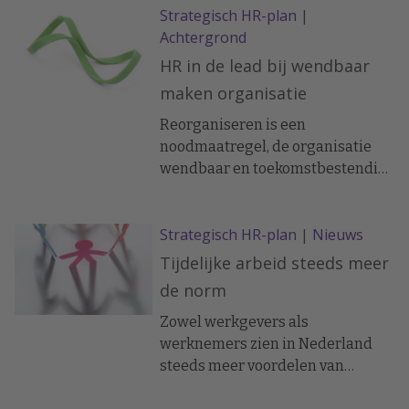
Strategisch HR-plan
|
is. "Daar kom je niet mee weg, HR
Achtergrond
moet er zelf proactief mee aan de
slag." Dat is de mening van Eelke
HR in de lead bij wendbaar
Pol, als docent HRM verbonden
maken organisatie
aan De Baak en spreker op het
komende HR Praktijk Diner.
Reorganiseren is een
noodmaatregel, de organisatie
wendbaar en toekomstbestendig
maken met de medewerkers die
dat moeten doen is van een
Strategisch HR-plan
|
Nieuws
andere orde. HRM is echter wel in
de lead. Natuurlijk kan HRM dit
Tijdelijke arbeid steeds meer
niet alleen. Samenwerking met
de norm
het management (co-productie) is
daarbij essentieel. Hieronder de
Zowel werkgevers als
thema’s die samenhangen met
werknemers zien in Nederland
wendbaarheid en inzetbaarheid.
steeds meer voordelen van
tijdelijke contracten. Een trend die