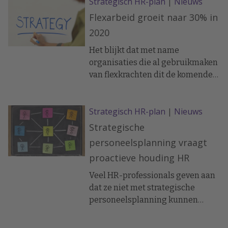
Strategisch HR-plan
|
Nieuws
Flexarbeid groeit naar 30% in
2020
Het blijkt dat met name
organisaties die al gebruikmaken
van flexkrachten dit de komende
jaren gaan intensiveren. Overall
gezien is er sprake van een
Strategisch HR-plan
|
Nieuws
duidelijke groei in vrijwel alle
sectoren. Opvallend is dat
Strategische
flexkrachten nu vaker voor
personeelsplanning vraagt
specifieke kennis worden
proactieve houding HR
ingehuurd dan alleen voor de
traditionele piek/ziek-opvang.
Veel HR-professionals geven aan
dat ze niet met strategische
personeelsplanning kunnen
beginnen zolang de
organisatiestrategie niet helder