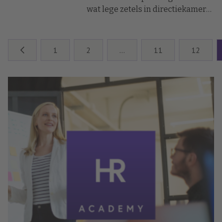
wat lege zetels in directiekamers
opleveren. Stuurloosheid dreigt
voor tal van bedrijven. Toch is
opvolging van talent nog
1
2
…
11
12
nauwelijks een hot topic in HR.
Terwijl de financiële schade ervan
zeer groot kan zijn.