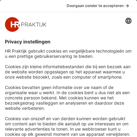
Ja, ik schrijf me in
Snel naar
Meer
Nieuws
HR Academy
Whitepapers
HR Podcast
Webinars
CHRO
Word lid
HR Day
Contact
Volg Ons