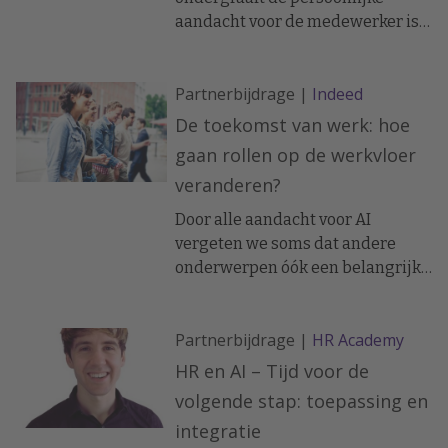
aandacht voor de medewerker is
een groeiende opvatting. Corine
Boon, hoogleraar HRM & People
Partnerbijdrage |
Indeed
Analytics aan de UvA, betoogt
echter dat data juist het pad
De toekomst van werk: hoe
vrijmaken voor een persoonlijker
gaan rollen op de werkvloer
personeelsbeleid.
veranderen?
Door alle aandacht voor AI
vergeten we soms dat andere
onderwerpen óók een belangrijke
rol spelen bij de aankomende
veranderingen op de werkvloer.
Partnerbijdrage |
HR Academy
Benieuwd welke? Hierbij een blik
op de toekomst.
HR en AI – Tijd voor de
volgende stap: toepassing en
integratie