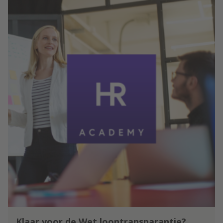
voor elke organisatie. Homam
Karimi, Founder & CEO van
Studytube, ziet kansen om met AI
(nog) meer impact te maken met
L&D-activiteiten . ‘De oplossing is
skill-based leren’
Klaar voor de Wet loontransparantie?