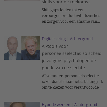
skills voor de toekomst
Skill gaps leiden tot een
verborgen productiviteitsverlies
en zorgen voor een afname van
innovatiekracht. In combinatie
met een krappe arbeidsmarkt,
Digitalisering
|
Achtergrond
snel veranderende technologie en
regelgeving is dit dé uitdaging
AI-tools voor
voor L&D-professionals. Lees hier
personeelsselectie: zo scheid
hoe skill-based leren en AI jouw
je volgens psychologen de
organisatie kan helpen om deze
goede van de slechte
uitdagingen het hoofd te bieden.
AI verandert personeelsselectie
razendsnel, maar het is belangrijk
om te kiezen voor verantwoorde
en effectieve toepassingen. Hoe
maak je onderscheid tussen
Hybride werken
|
Achtergrond
betrouwbare tools en lepe