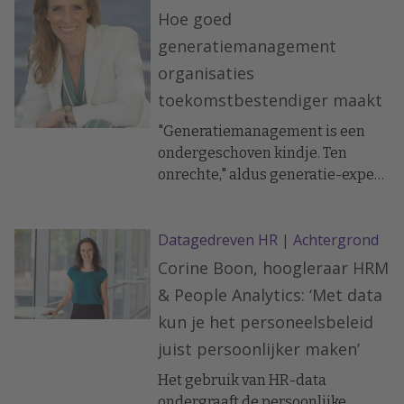
beloftes in het overvloedige
Hoe goed
aanbod? Psychologen Rinie
generatiemanagement
Ariëns en Reinout de Vries
organisaties
schreven vuistregels om het
toekomstbestendiger maakt
enorme aanbod te schiften.
"Generatiemanagement is een
ondergeschoven kindje. Ten
onrechte," aldus generatie-expert
en sociaal psycholoog Kim Jansen.
In haar nieuwe boek gaat ze in op
Datagedreven HR
|
Achtergrond
de verschillen tussen generaties
op de werkvloer en hoe deze
Corine Boon, hoogleraar HRM
kunnen worden overbrugd.
& People Analytics: ‘Met data
kun je het personeelsbeleid
juist persoonlijker maken’
Het gebruik van HR-data
ondergraaft de persoonlijke