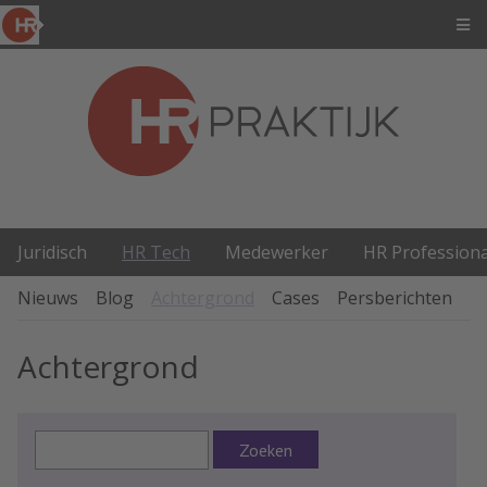
Juridisch
HR Tech
Medewerker
HR Professiona
Nieuws
Blog
Achtergrond
Cases
Persberichten
P
Achtergrond
Zoeken