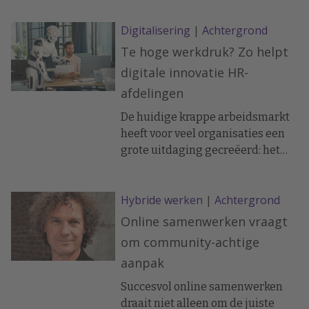
Digitalisering
|
Achtergrond
Te hoge werkdruk? Zo helpt
digitale innovatie HR-
afdelingen
De huidige krappe arbeidsmarkt
heeft voor veel organisaties een
grote uitdaging gecreëerd: het
tekort aan HR- en Payroll-
specialisten. Dit resulteert in een
Hybride werken
|
Achtergrond
(te) hoge werkdruk voor de
bestaande teams. Wat zijn de
Online samenwerken vraagt
gevolgen voor werknemers én
om community-achtige
organisaties? En hoe kan
aanpak
technologie helpen om deze druk
te verlichten? Lees er meer over in
Succesvol online samenwerken
dit artikel.
draait niet alleen om de juiste