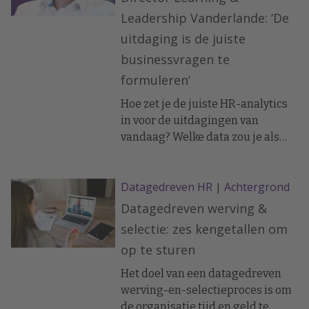
van op de beschikbare data.
Leadership Vanderlande: ‘De
uitdaging is de juiste
businessvragen te
formuleren’
Hoe zet je de juiste HR-analytics
in voor de uitdagingen van
vandaag? Welke data zou je als
HR-leider willen gebruiken om de
strategie door te ontwikkelen en
Datagedreven HR
|
Achtergrond
te onderbouwen? En processen te
monitoren? Hoe wil je HR-data,
Datagedreven werving &
HR-analytics en HR-systemen
selectie: zes kengetallen om
inzetten? En hoe stippel je daarin
op te sturen
je koers uit?
Het doel van een datagedreven
werving-en-selectieproces is om
de organisatie tijd en geld te