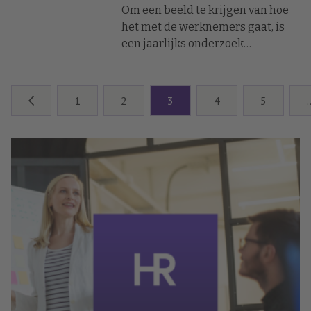
Om een beeld te krijgen van hoe
het met de werknemers gaat, is
een jaarlijks onderzoek
tegenwoordig niet meer
voldoende. Zelfs met een pulse-
meting per kwartaal red je het
1
2
3
4
5
niet altijd. Veel belangrijker is het
om actief naar werknemers te
luisteren, liefst wekelijks of zelfs
dagelijks. Actief luisteren dus.
Maar hoe doe je dat? En wat doe je
met de feedback? Enkele
voorbeelden.