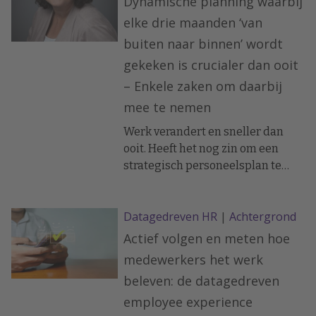
Dynamische planning waarbij
of de mate waarin ze hun
elke drie maanden ‘van
werkgever willen aanbevelen, de
buiten naar binnen’ wordt
Net Promoter Score. Een
gekeken is crucialer dan ooit
voorbeeld is de methode die ze bij
Starbucks hanteren.
– Enkele zaken om daarbij
mee te nemen
Werk verandert en sneller dan
ooit. Heeft het nog zin om een
strategisch personeelsplan te
maken als je nauwelijks enkele
jaren vooruit kunt kijken? Jazeker,
Datagedreven HR
|
Achtergrond
maar je moet er wel voor zorgen
dat je de nieuwe ontwikkelingen
Actief volgen en meten hoe
continu meeneemt in je evaluatie
medewerkers het werk
en analyse, en je plan regelmatig
beleven: de datagedreven
bijstelt aldus HR-analytics expert
employee experience
Irma Doze.