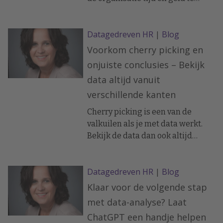
besparen in de zoektocht naar
succesvolle nieuwe werknemers.
Datagedreven HR
|
Blog
Een goede eerste stap is het
meten van en sturen op de
Voorkom cherry picking en
kengetallen die de effectiviteit en
onjuiste conclusies – Bekijk
de efficiëntie van het proces in
data altijd vanuit
beeld brengen. We noemen er
verschillende kanten
hier zes.
Cherry picking is een van de
valkuilen als je met data werkt.
Bekijk de data dan ook altijd
vanuit verschillende kanten en
over verschillende perioden. Denk
Datagedreven HR
|
Blog
ook aan het gebruik van een
selectie uit de data. Zorg dat altijd
Klaar voor de volgende stap
duidelijk is welke selectie je hebt
met data-analyse? Laat
gebruikt. En stem van tevoren af
ChatGPT een handje helpen
wanneer het resultaat goed of