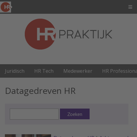
Juridisch
HR Tech
Medewerker
HR Professiona
Datagedreven HR
Zoeken