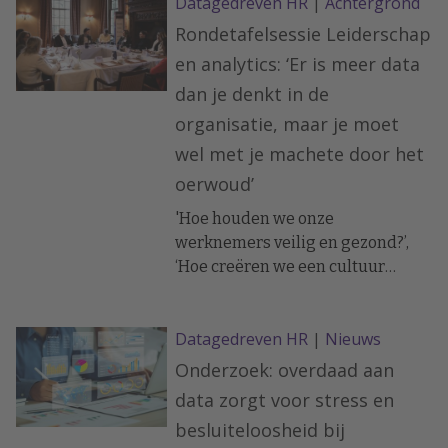
Datagedreven HR
|
Achtergrond
Rondetafelsessie Leiderschap
en analytics: ‘Er is meer data
dan je denkt in de
organisatie, maar je moet
wel met je machete door het
oerwoud’
'Hoe houden we onze
werknemers veilig en gezond?’,
‘Hoe creëren we een cultuur
waarin iedereen zich thuis voelt?’
en ‘Hoe kunnen we een
Datagedreven HR
|
Nieuws
personeelsbestand met complexe
en veranderende behoeften
Onderzoek: overdaad aan
effectiever binden en voor de
data zorgt voor stress en
organisatie behouden?’. Deze
besluiteloosheid bij
prangende vragen zien HR- en