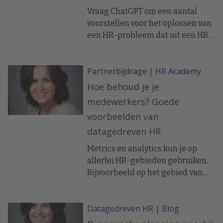
fout is, is het advies van data- en
Vraag ChatGPT om een aantal
analytics-expert Irma Doze.
voorstellen voor het oplossen van
een HR-probleem dat uit een HR-
dashboard naar voren komt. Dat
brengt je ongetwijfeld op ideeën.
Partnerbijdrage |
HR Academy
Hoe behoud je je
medewerkers? Goede
voorbeelden van
datagedreven HR
Metrics en analytics kun je op
allerlei HR-gebieden gebruiken.
Bijvoorbeeld op het gebied van
binden en behouden van
medewerkers. Dat kan al heel
Datagedreven HR
|
Blog
eenvoudig door de bevlogenheid
van medewerkers te onderzoeken