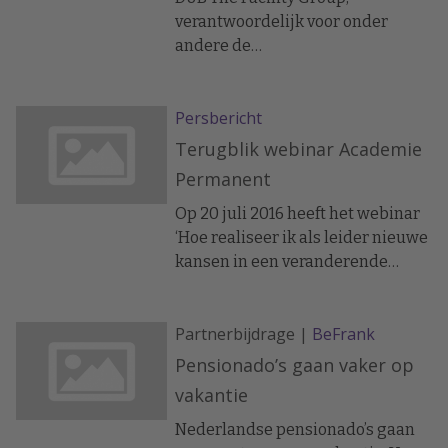
verantwoordelijk voor onder
andere de
schoonmaakwerkzaamheden op
het World Trade Center, heeft 20
Persbericht
gloednieuwe schoonmaakwagens
aangeschaft ten behoeve van haar
Terugblik webinar Academie
opdrachtgever.
Permanent
Op 20 juli 2016 heeft het webinar
‘Hoe realiseer ik als leider nieuwe
kansen in een veranderende
wereld?’ plaatsgevonden met dr.
Michiel Schoemaker. Heeft u het
Partnerbijdrage |
BeFrank
webinar gemist? Of wilt u het
graag nog eens bekijken? Klik op
Pensionado’s gaan vaker op
onderstaande link om de video
vakantie
van het webinar te bekijken.
Nederlandse pensionado’s gaan