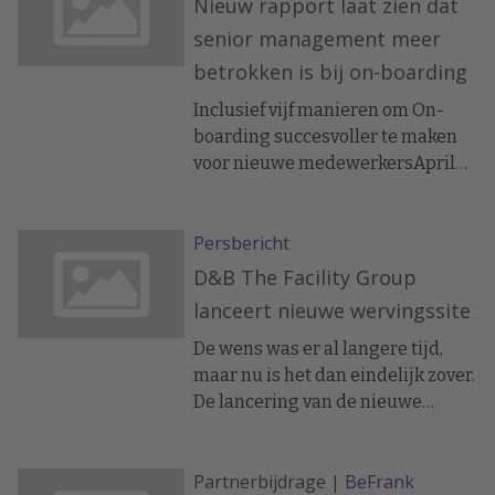
Nieuw rapport laat zien dat
Holiday Valet Parking de
senior management meer
Consumer Award voor 2015
betrokken is bij on-boarding
Inclusief vijf manieren om On-
boarding succesvoller te maken
voor nieuwe medewerkersApril
2016 - De gegevens komen van het
Top Employers Institute, dat een
Persbericht
wereldwijd rapport heeft
gepubliceerd over
D&B The Facility Group
ontwikkelingen in On-boarding.
lanceert nieuwe wervingssite
De wereldwijde trends laten zien
dat senior management een
De wens was er al langere tijd,
steeds belangrijkere rol spelen in
maar nu is het dan eindelijk zover.
het On-boardingsproces, en dat
De lancering van de nieuwe
het meten van succes een steeds
wervingssite van D&B The Facility
grotere rol speelt.
Group: www.areyouepic.nl
Partnerbijdrage |
BeFrank