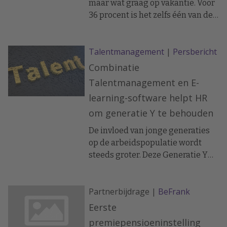
maar wat graag op vakantie. Voor
36 procent is het zelfs één van de
belangrijkste bezigheden sinds
ze van hun oude dag genieten.
Talentmanagement
|
Persbericht
Een kwart van hen gaat vaker dan
voorheen, toen ze nog werkten.
Combinatie
Talentmanagement en E-
learning-software helpt HR
om generatie Y te behouden
De invloed van jonge generaties
op de arbeidspopulatie wordt
steeds groter. Deze Generatie Y
(werknemers die nu tussen de 18
en 35 jaar zijn) hebben andere
Partnerbijdrage |
BeFrank
waarden en eisen met betrekking
tot hun carrière dan de oudere
Eerste
generaties. Salaris is niet meer
premiepensioeninstelling