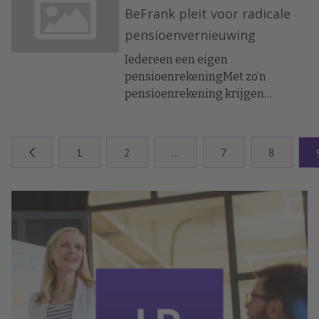
BeFrank pleit voor radicale
pensioenvernieuwing
Iedereen een eigen
pensioenrekeningMet zo’n
pensioenrekening krijgen
Nederlanders zélf de regie in
handen bij het opbouwen van hun
oudedagsvoorziening. Dat is hard
1
2
…
7
8
nodig, vindt BeFrank. Uit eigen
onderzoek van de
pensioenuitvoerder blijkt
namelijk dat het erg slecht
gesteld is met het
pensioenbewustzijn van
Nederlanders. Maar liefst 80
procent is niet of nauwelijks bezig
met het eigen spaarpotje voor
later. Een kwart van hen zegt dat