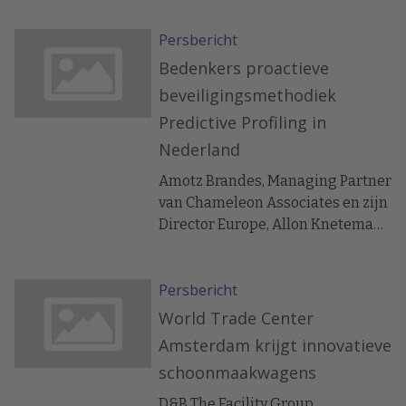
Persbericht
Bedenkers proactieve
beveiligingsmethodiek
Predictive Profiling in
Nederland
Amotz Brandes, Managing Partner
van Chameleon Associates en zijn
Director Europe, Allon Knetemann
kwamen deze week op bezoek bij
D&B The Facility Group om te
Persbericht
bespreken op welke fronten wij
elkaar verder kunnen versterken.
World Trade Center
Amsterdam krijgt innovatieve
schoonmaakwagens
D&B The Facility Group,