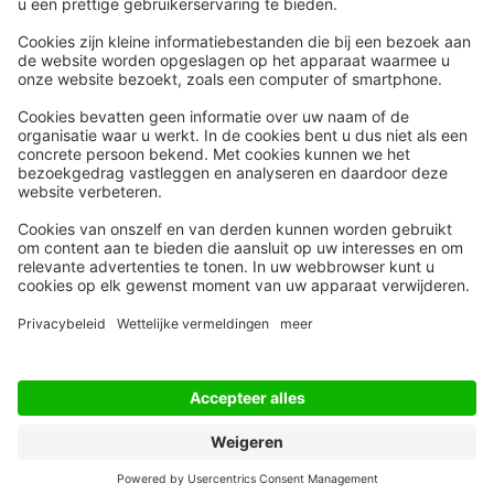
Snel naar
Meer
Nieuws
HR Academy
Whitepapers
HR Podcast
Webinars
CHRO
Word lid
HR Day
Contact
Volg Ons
Alle rechten voorbehouden
Privacyinstellingen
Privacy Statement
Algemene Voorwaarden