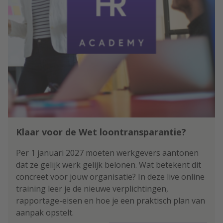
pas halverwege de eigen
loopbaan te gaan doen. Een derde
schuift dit voor zich uit, tot het
moment waarop een nieuwe baan
in het vizier komt.
Klaar voor de Wet loontransparantie?
Per 1 januari 2027 moeten werkgevers aantonen
dat ze gelijk werk gelijk belonen. Wat betekent dit
concreet voor jouw organisatie? In deze live online
training leer je de nieuwe verplichtingen,
rapportage-eisen en hoe je een praktisch plan van
aanpak opstelt.