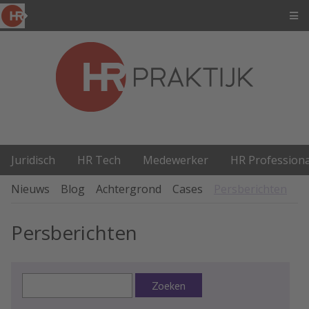
Juridisch
HR Tech
Medewerker
HR Professiona
Nieuws
Blog
Achtergrond
Cases
Persberichten
P
Persberichten
Zoeken