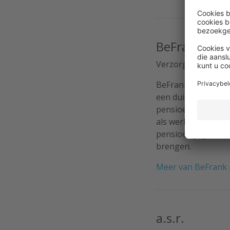
BeFrank
Verzorgt online pe
BeFrank is een mod
een duidelijk pens
pensioen zo eenvou
als werknemer hebb
pensioengegevens. 
brengen.
Meer van BeFrank 
a.s.r.