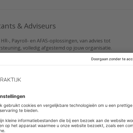
ants & Adviseurs
 HR-, Payroll- en AFAS-oplossingen, van advies tot
steuning, volledig afgestemd op jouw organisatie.
untants & Adviseurs »
To Work
k helpt organisaties wereldwijd bij het bouwen van
ertrouwen. Omdat iedereen een geweldige werkplek
ace To Work »