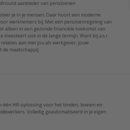
lround aanbieder van pensioenen
steer je in je mensen. Daar hoort een moderne
voor werknemers bij. Met een pensioenregeling van
 niet alleen in een gezonde financiële toekomst van
 investeert ook in de lange termijn. Want bij a.s.r.
elaties aan met jou als werkgever, jouw
 de maatschappij.
-in-één HR-oplossing voor het binden, boeien en
dewerkers. Volledig geautomatiseerd in je eigen