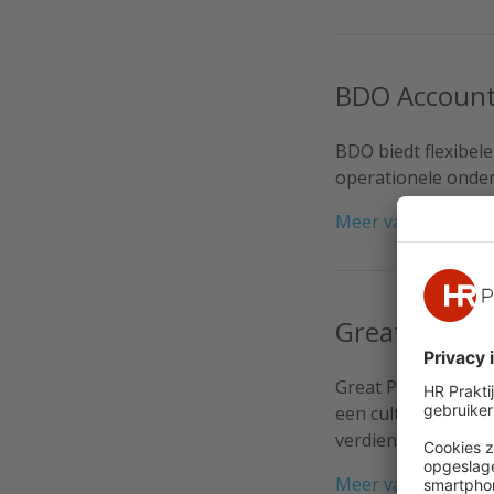
BDO Account
BDO biedt flexibele
operationele onder
Meer van BDO Acco
Great Place 
Great Place To Wor
een cultuur van v
verdient.
Meer van Great Pl