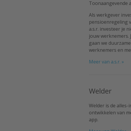
Toonaangevende al
Als werkgever inve
pensioenregeling 
a.s.r. investeer je
jouw werknemers. Je
gaan we duurzame r
werknemers en met
Meer van a.s.r. »
Welder
Welder is de alles
ontwikkelen van me
app.