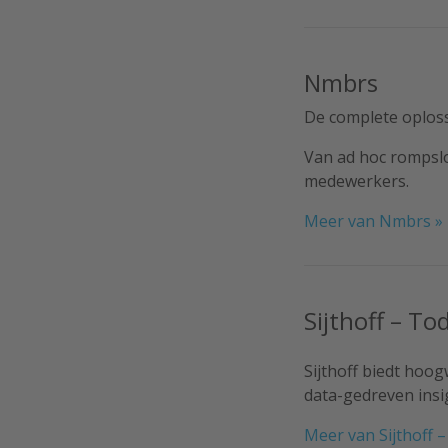
Nmbrs
De complete oploss
Van ad hoc rompslo
medewerkers.
Meer van Nmbrs »
Sijthoff – To
Sijthoff biedt hoo
data-gedreven insi
Meer van Sijthoff 