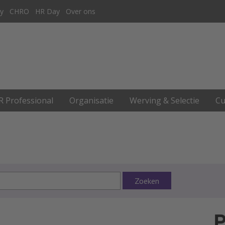
y
CHRO
HR Day
Over ons
R Professional
Organisatie
Werving & Selectie
Cu
Zoeken