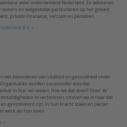
oadviseur voor ondernemend Nederland. Zo adviseren
rnemers en welgestelde particulieren op het gebied
nt, private insurance, verzuim en pensioen.
ederland B.V. »
n het bevorderen van vitaliteit en gezondheid onder
Organisaties worden succesvoller doordat
ekker in hun vel voelen. Hoe we dat doen? Door de
omstandigheden te verbeteren, streven we ernaar dat
n gemotiveerd zijn, in hun kracht staan en plezier
n werk als hun leven.
e »