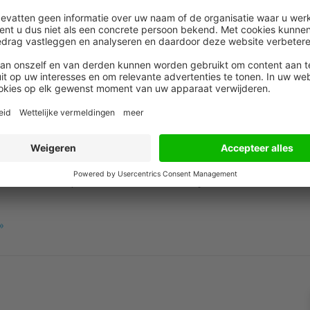
nsioenuitvoering
erne online pensioenuitvoerder en biedt werkgevers
ioen tegen lage kosten. We doen er alles aan om
dig en duidelijk mogelijk te maken. Zowel werkgever
en eenvoudig realtime inzicht in alle
Zo willen we pensioen weer dichter bij mensen
»