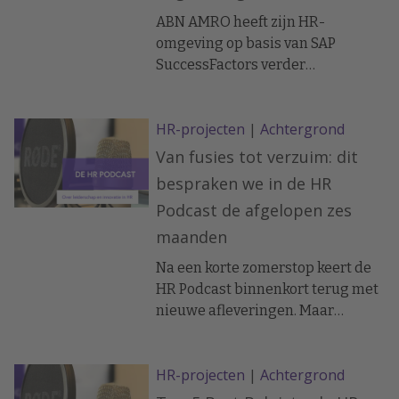
ABN AMRO heeft zijn HR-
omgeving op basis van SAP
SuccessFactors verder
geoptimaliseerd met een digitale
schil van WalkMe. Het digital
HR-projecten
|
Achtergrond
adoption platform helpt om
specifieke, niet-standaard
Van fusies tot verzuim: dit
processen gebruiksvriendelijker
bespraken we in de HR
te maken voor managers. Zo blijft
Podcast de afgelopen zes
de kracht van de SAP-standaard
maanden
volledig in stand, terwijl de
gebruikservaring verder wordt
Na een korte zomerstop keert de
verfijnd.
HR Podcast binnenkort terug met
nieuwe afleveringen. Maar
voordat we vooruitblikken, eerst
nog even een terugblik. Van fusies
HR-projecten
|
Achtergrond
en cultuur tot AI, bias, verzuim en
strategische invloed.