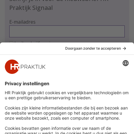
Praktijk Signaal
E-mailadres
Ja, ik schrijf me in
Snel naar
Meer
Nieuws
HR Academy
Whitepapers
HR Podcast
Webinars
CHRO
Word lid
HR Day