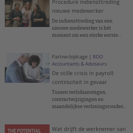
Procedure indiensttreding
nieuwe medewerker
De indiensttreding van een
nieuwe medewerker is hét
moment om een sterke eerste
indruk te maken. Maar juist in die
drukke periode gaat er vaak iets
Partnerbijdrage |
BDO
mis: ontbrekende documenten,
Accountants & Adviseurs
foutieve gegevens of vertraging in
de salarisverwerking.
De stille crisis in payroll:
continuïteit in gevaar
Tussen verlofaanvragen,
contractwijzigingen en
maandelijkse verloningsrondes
voltrekt zich ongemerkt een stille
crisis. Steeds meer organisaties
raken hun salarisadministrateur
Wat drijft de werknemer van