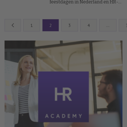
feestdagen in Nederland en HR-
inhakers voor elke maand. Met
deze planner blijf je als HR-
professional afgestemd op
1
2
3
4
…
culturele momenten, en het
versterkt de betrokkenheid
binnen je team. Geen tijd
verspillen aan zelf uitzoeken: met
één klik synchroniseer je de
kalender met je digitale agenda
en mis je nooit een kans om
verbinding te maken met
collega’s.