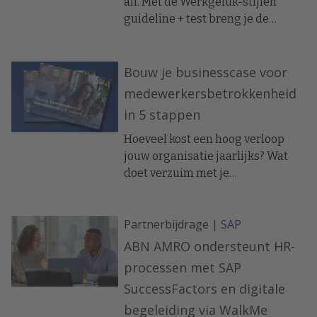
all. Met de Werkgeluk-stijlen
integratieaanpak die werkt.
guideline + test breng je de
unieke stijlen van medewerkers in
kaart en speel je daar direct op in.
Bouw je businesscase voor
medewerkersbetrokkenheid
in 5 stappen
Hoeveel kost een hoog verloop
jouw organisatie jaarlijks? Wat
doet verzuim met je
productiviteit? En hoeveel zou je
winnen als medewerkers net wat
Partnerbijdrage |
SAP
meer betrokken zijn bij hun werk?
ABN AMRO ondersteunt HR-
processen met SAP
SuccessFactors en digitale
begeleiding via WalkMe