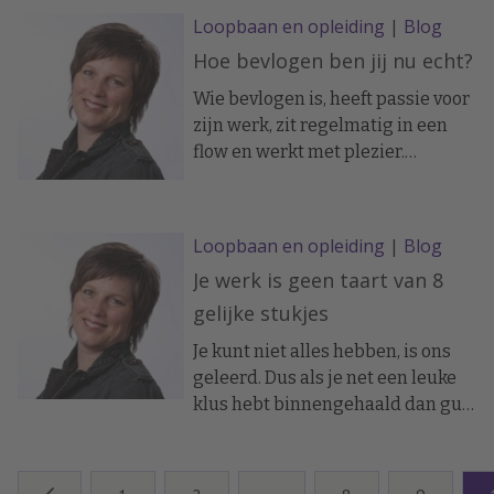
Loopbaan en opleiding
|
Blog
reeds tien jaar de officiële
pensioengerechtigde leeftijd
Hoe bevlogen ben jij nu echt?
voorbij was, kwam dit bericht voor
Wie bevlogen is, heeft passie voor
velen toch als een echte
zijn werk, zit regelmatig in een
verrassing. De grote golf van
flow en werkt met plezier.
waardering die sindsdien te
Bevlogen mensen voelen zich
horen is uit vrijwel alle delen van
beter een gelukkiger en zijn ook
de Nederlandse bevolking
nog eens productiever. Grote kans
onderstreept dit.
Loopbaan en opleiding
|
Blog
dat jij je hier als manager,
Je werk is geen taart van 8
ondernemer of professional in
herkent.
gelijke stukjes
Je kunt niet alles hebben, is ons
geleerd. Dus als je net een leuke
klus hebt binnengehaald dan gun
je de volgende uitdagende
opdracht eerst aan je collega. Ook
als manager verdeel je de leuke