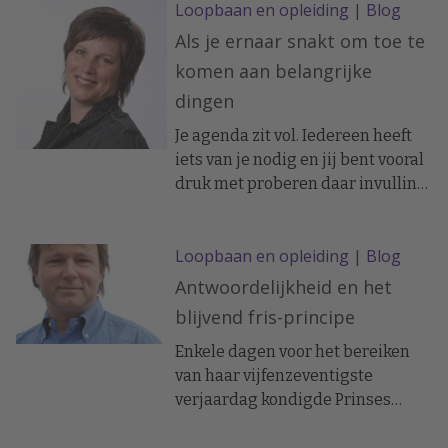
Loopbaan en opleiding
|
Blog
medewerkers uit hetgeen ze
geleerd hebben om te zetten in de
Als je ernaar snakt om toe te
praktijk? Door dit heel nauw te
komen aan belangrijke
volgen en door allerlei acties uit
dingen
te zetten? Of laat je het aan
henzelf over?
Je agenda zit vol. Iedereen heeft
iets van je nodig en jij bent vooral
druk met proberen daar invulling
aan te geven. Je weet af en toe van
voren niet meer of je van achteren
Loopbaan en opleiding
|
Blog
nog leeft. Aan het einde van de
week ben je moe terwijl je je
Antwoordelijkheid en het
afvraagt: ’Wat heb ik nu eigenlijk
blijvend fris-principe
gedaan deze week? Ben ik wel
bezig met de dingen die er echt
Enkele dagen voor het bereiken
toe doen?’.
van haar vijfenzeventigste
verjaardag kondigde Prinses
Beatrix haar troonsafstand aan.
Hoewel onze voormalige vorstin