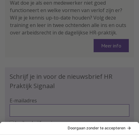
Wat doe je als een medewerker niet goed
functioneert en welke vormen van verlof zijn er?
Wil je je kennis up-to-date houden? Volg deze
training en leer in twee ochtenden alle ins en outs
over arbeidsrecht in de dagelijkse HR-praktijk.
Meer info
Schrijf je in voor de nieuwsbrief HR
Praktijk Signaal
E-mailadres
Ja, ik schrijf me in