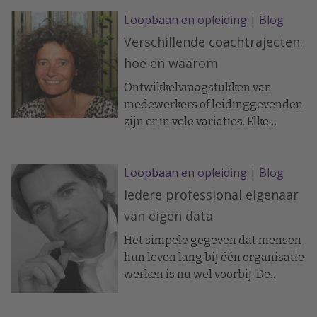
voor hun functie en organisatie.
Loopbaan en opleiding
|
Blog
De realiteit leert echter dat veel
professionals ergens ‘vastlopen’
Verschillende coachtrajecten:
als ze zo rond de dertig of veertig
hoe en waarom
zijn.
Ontwikkelvraagstukken van
medewerkers of leidinggevenden
zijn er in vele variaties. Elke
situatie, elke persoon en elke
aanleiding voor ontwikkeling is
Loopbaan en opleiding
|
Blog
weer anders.
Iedere professional eigenaar
van eigen data
Het simpele gegeven dat mensen
hun leven lang bij één organisatie
werken is nu wel voorbij. De
ingezette flexibilisering van
arbeidsrelaties is ingezet en zal