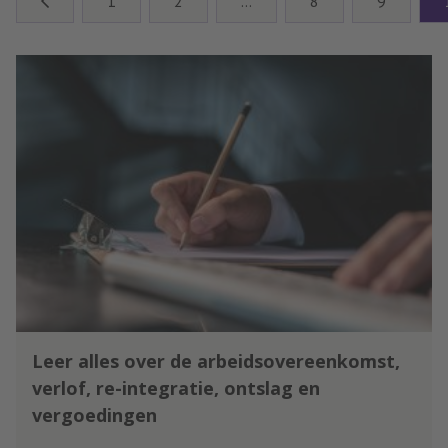
1
2
…
8
9
taken eerlijk. Want je wilt anderen
niet te kort doen, iedereen
verdient het om leuk werk te
hebben en zoveel leuke klussen
zijn er nu eenmaal niet.
Leer alles over de arbeidsovereenkomst,
verlof, re-integratie, ontslag en
vergoedingen