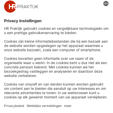
Snel naar
Meer
Nieuws
HR Academy
Whitepapers
HR Podcast
Webinars
CHRO
Word lid
HR Day
Contact
Volg Ons