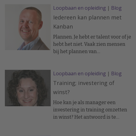
de komende jaren alleen maar
Loopbaan en opleiding
|
Blog
groter worden. Dat heeft op
Iedereen kan plannen met
allerlei fronten impact en zeker op
de professional (de medewerkers)
Kanban
zelf. Door al dat geschuif ontstaat
Plannen. Je hebt er talent voor of je
er namelijk een zeer
hebt het niet. Vaak zien mensen
onoverzichtelijk landschap van
bij het plannen van
plukjes data over het
werkzaamheden door de bomen
arbeidsverleden van iedere
het bos niet meer. Vooral als er
professional.
Loopbaan en opleiding
|
Blog
meerdere mensen aan meerdere
projecten werken kan het lastig
Training; investering of
worden.
winst?
Hoe kan je als manager een
investering in training omzetten
in winst? Het antwoord is te
vinden in de volgende vraag; hoe
daag jij als manager je