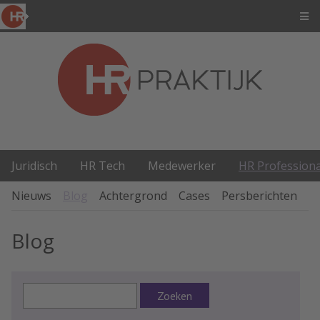
Juridisch
HR Tech
Medewerker
HR Professiona
Nieuws
Blog
Achtergrond
Cases
Persberichten
P
Blog
Zoeken