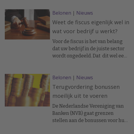
verwacht helemaal geen
Belonen
|
Nieuws
verhoging. De realiteitszin over de
crisis lijkt daarmee groter te zijn
Weet de fiscus eigenlijk wel in
geworden, want twee jaar
wat voor bedrijf u werkt?
geleden hield nog maar 18
procent er rekening mee geen
Voor de fiscus is het van belang
salarisverhoging te zullen
dat uw bedrijf in de juiste sector
krijgen.
wordt ongedeeld. Dat dit wel eens
tot misverstanden kan leiden,
blijkt uit een recente uitspraak
Belonen
|
Nieuws
van de Hoge Raad.
Terugvordering bonussen
moeilijk uit te voeren
De Nederlandse Vereniging van
Banken (NVB) gaat grenzen
stellen aan de bonussen voor hun
bestuurders. Deskundigen