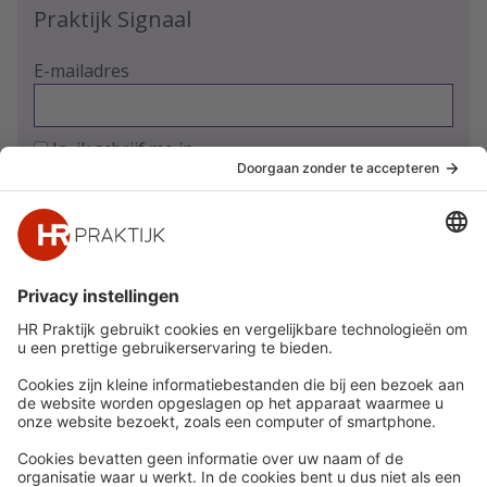
Praktijk Signaal
E-mailadres
Ja, ik schrijf me in
Snel naar
Meer
Nieuws
HR Academy
Whitepapers
HR Podcast
Webinars
CHRO
Word lid
HR Day