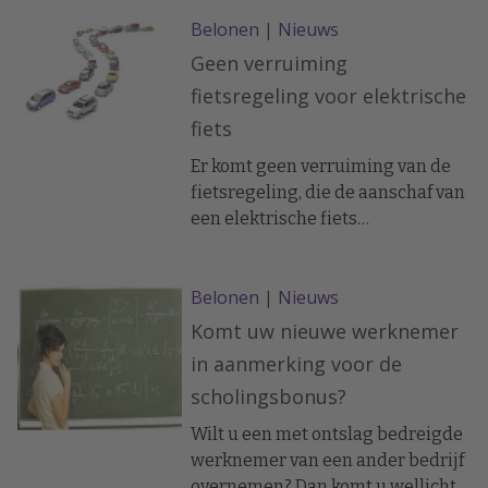
hebben kritiek op de Code
Belonen
|
Nieuws
Banken, zoals de zelfregulering is
genoemd.
Geen verruiming
fietsregeling voor elektrische
fiets
Er komt geen verruiming van de
fietsregeling, die de aanschaf van
een elektrische fiets
aantrekkelijker moet maken. Dit
liet staatssecretaris De Jager
Belonen
|
Nieuws
(Financiën) weten in een brief aan
de Tweede Kamer. De bestaande
Komt uw nieuwe werknemer
fiscale regelingen fietsgebruik
in aanmerking voor de
zijn volgens hem toereikend.
scholingsbonus?
Wilt u een met ontslag bedreigde
werknemer van een ander bedrijf
overnemen? Dan komt u wellicht