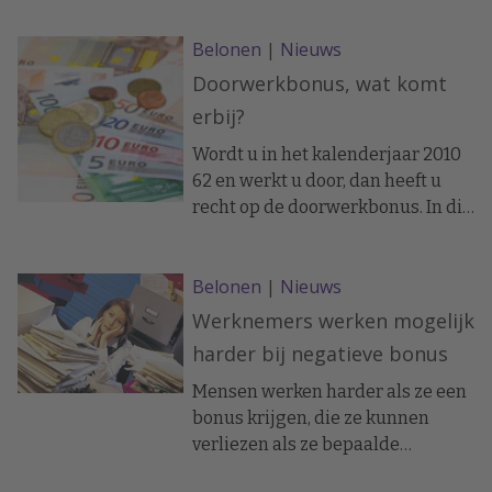
4.475.000 beschikbaar. De HRM+
Belonen
|
Nieuws
regeling biedt mkb’ers in de
provincies Drenthe, Friesland en
Doorwerkbonus, wat komt
Groningen de mogelijkheid om
erbij?
hun personeelsbeleid te
professionaliseren. De regeling is
Wordt u in het kalenderjaar 2010
het vervolg op Human Resource
62 en werkt u door, dan heeft u
Management Plus 2009
recht op de doorwerkbonus. In dit
(HRM+2009).
geval 5 procent van uw inkomen.
Belonen
|
Nieuws
Werknemers werken mogelijk
harder bij negatieve bonus
Mensen werken harder als ze een
bonus krijgen, die ze kunnen
verliezen als ze bepaalde
resultaten niet behalen.