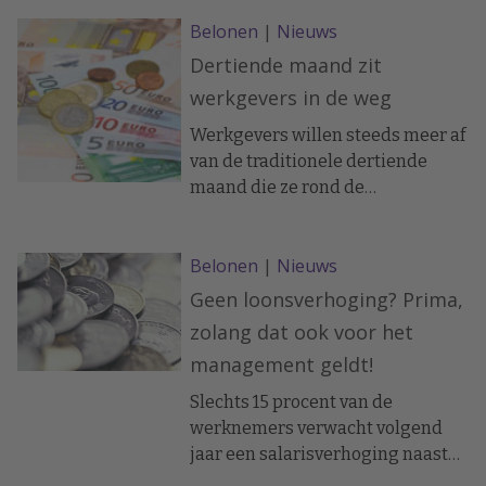
Tenminste, dit geldt voor
Belonen
|
Nieuws
werknemers van een Chinese
elektronicafabriek, die
Dertiende maand zit
meewerkten aan een Amerikaans
werkgevers in de weg
onderzoek, aldus Z24.nl.
Werkgevers willen steeds meer af
van de traditionele dertiende
maand die ze rond de
jaarwisseling betalen. Een vaste
dertiende maanduitkering kan
Belonen
|
Nieuws
problemen geven voor bedrijven
als de resultaten tegenvallen. Dit
Geen loonsverhoging? Prima,
meldt bndestem.nl.
zolang dat ook voor het
management geldt!
Slechts 15 procent van de
werknemers verwacht volgend
jaar een salarisverhoging naast
de inflatiecorrectie. En 37 procent