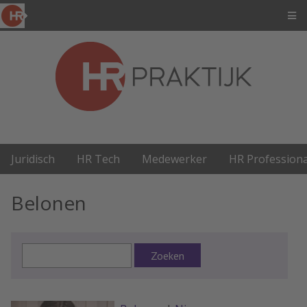
Juridisch
HR Tech
Medewerker
HR Professiona
Belonen
Zoeken