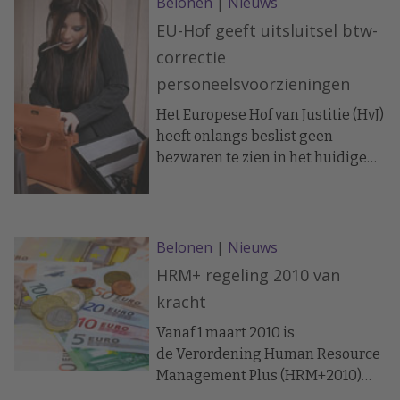
Belonen
|
Nieuws
EU-Hof geeft uitsluitsel btw-
correctie
personeelsvoorzieningen
Het Europese Hof van Justitie (HvJ)
heeft onlangs beslist geen
bezwaren te zien in het huidige
Besluit uitsluiting aftrek
omzetbelasting (BUA) als het gaat
om bepaalde kosten, waarvoor de
aftrek van voorbelasting onder
Belonen
|
Nieuws
voorwaarden is uitgesloten.
HRM+ regeling 2010 van
kracht
Vanaf 1 maart 2010 is
de Verordening Human Resource
Management Plus (HRM+2010)
van kracht. Er is dit jaar €