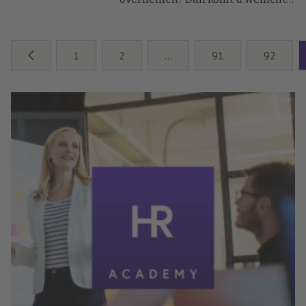
in aanmerking voor een
scholingsvergoeding van
maximaal 2.500 euro.
1
2
…
91
92