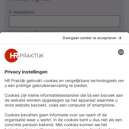
E-mailadres
Ja, ik schrijf me in
Snel naar
Meer
Nieuws
HR Academy
Whitepapers
HR Podcast
Webinars
CHRO
Word lid
HR Day
Contact