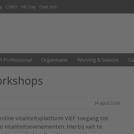
y
CHRO
HR Day
Over ons
R Professional
Organisatie
Werving & Selectie
Cu
orkshops
14 april 2014
nline vitaliteitsplatform VIEF toegang tot
vitaliteitsevenementen. Hierbij valt te