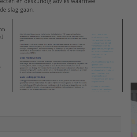
jecten en deskundig advies waarmee
de slag gaan.
aan
al
n