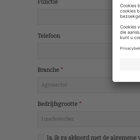
Functie
Telefoon
Branche
*
Bedrijfsgrootte
*
Ja, ik ga akkoord met de algemene