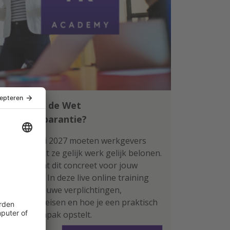
Klaar voor de Wet
loontransparantie?
Per 1 januari 2027 moeten werkgevers
aantonen dat ze gelijk werk gelijk belonen.
Wat betekent dit concreet voor jouw
organisatie? In deze live online training
leer je de nieuwe verplichtingen,
rapportage-eisen en hoe je een praktisch
plan van aanpak opstelt.