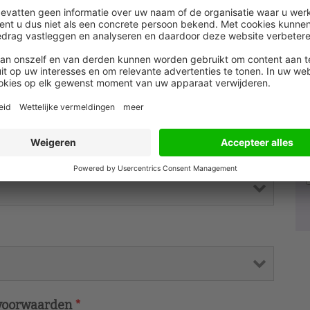
 voorwaarden
*