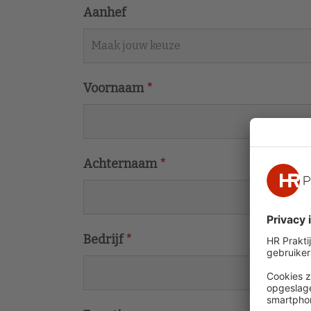
Aanhef
Voornaam
*
Achternaam
*
Bedrijf
*