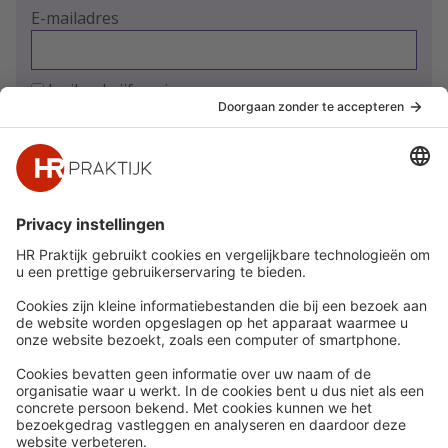
E-mailadres
Ja, ik schrijf me in
Snel naar
Meer
Nieuws
HR Academy
Whitepapers
HR Podcast
Webinars
CHRO
Word lid
HR Day
Contact