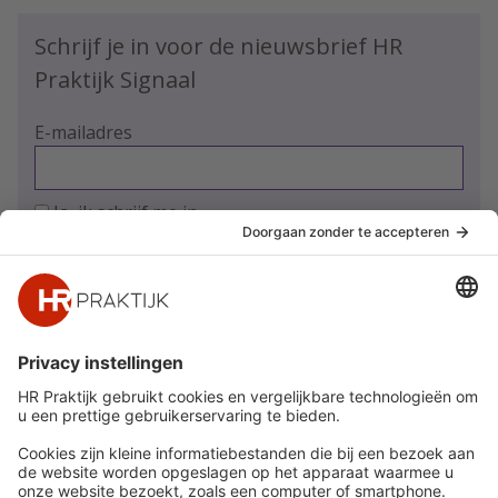
Schrijf je in voor de nieuwsbrief HR
Praktijk Signaal
E-mailadres
Ja, ik schrijf me in
Snel naar
Meer
Nieuws
HR Academy
Whitepapers
HR Podcast