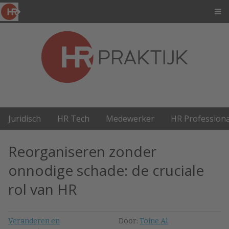
Juridisch
HR Tech
Medewerker
HR Professiona
Reorganiseren zonder
onnodige schade: de cruciale
rol van HR
Veranderen en
Door:
Toine Al