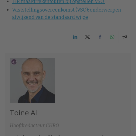
‘HR maakt rekenfouten bij opstellen VSO’
Vaststellingsovereenkomst (VSO): onderwerpen
afwijkend van de standaard wijze
Toine Al
Hoofdredacteur CHRO