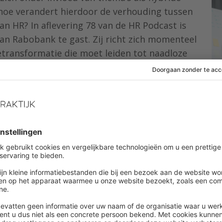
n hoe verandert hierdoor de verhouding tussen
n HR? In aflevering 78 van de HR Podcast is
van Rabobank te gast. Zij richt zich momenteel
transformatie die moet leiden tot naadloze
ier
ie-
dewerker? En wat kunnen wij anders doen?’
ciplinaire teams het mogelijk maken dat medewerkers
 ook zo ervaren. Daarnaast gaat zij in op de