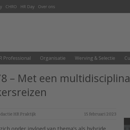
y
CHRO
HR Day
Over ons
R Professional
Organisatie
Werving & Selectie
Cu
78 – Met een multidiscipli
ersreizen
dactie HR Praktijk
15 februari 2023
ich onder invloed van thema’s als hybride