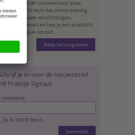
Wat betekent dit concreet voor jouw
organisatie? In deze live online training
leer je de nieuwe verplichtingen,
rapportage-eisen en hoe je een praktisch
plan van aanpak opstelt.
Bekijk het programma
Schrijf je in voor de nieuwsbrief
HR Praktijk Signaal
E-mailadres
Ja, ik schrijf me in