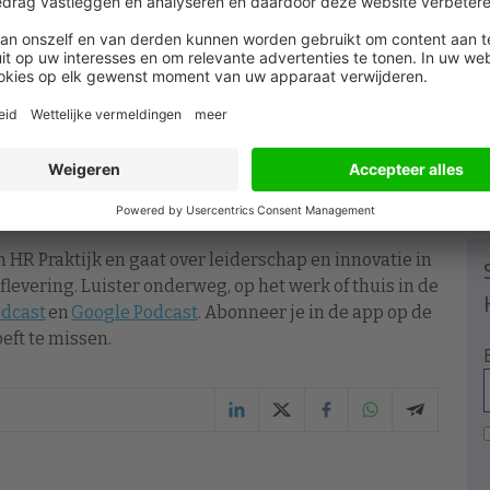
n HR Praktijk en gaat over leiderschap en innovatie in
levering. Luister onderweg, op het werk of thuis in de
odcast
en
Google Podcast
. Abonneer je in de app op de
eft te missen.