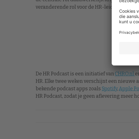
veranderende rol voor de HR-leider.
De HR Podcast is een initiatief van
CHRO.nl
e
HR. Elke twee weken verschijnt een nieuwe af
bekende podcast apps zoals
Spotify
,
Apple P
HR Podcast, zodat je geen aflevering meer ho