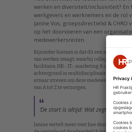
werken en diversiteit/inclusiviteit? E
werkgevers en werknemers en de rol va
Janine Vos, groepsdirectielid & CHRO 
op het doorvoeren van een organisatie
medewerkersreizen.
Bijzonder hieraan is dat dit een nieuwe man
van werken vraagt, waarbij collega’s met een
facilitaire, HR-, IT-, marketing & communicat
achtergrond in multidisciplinaire teams
ernaar streven om deze medewerkersreizen
van A tot Z te verzorgen.
‘De start is altijd: Wat zegt de me
Janine vertelt meer over hoe deze multidis
de centrale rol daadwerkelijk krijgen en zelf