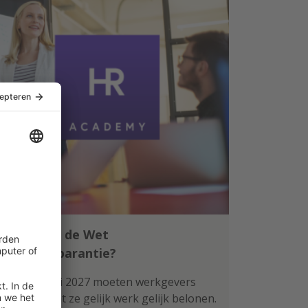
Klaar voor de Wet
loontransparantie?
Per 1 januari 2027 moeten werkgevers
aantonen dat ze gelijk werk gelijk belonen.