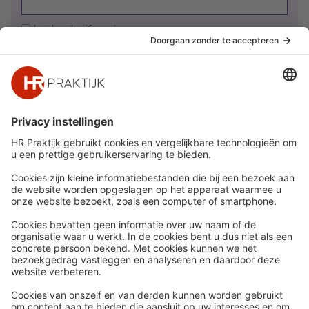
Ja, ik schrijf me in
Snel naar
Meer
Nieuws
HR Academy
Whitepapers
HR Podcast
Webinars
CHRO
Word lid
HR Day
Contact
Volg Ons