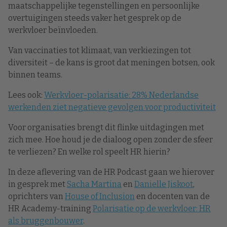
maatschappelijke tegenstellingen en persoonlijke
overtuigingen steeds vaker het gesprek op de
werkvloer beïnvloeden.
Van vaccinaties tot klimaat, van verkiezingen tot
diversiteit – de kans is groot dat meningen botsen, ook
binnen teams.
Lees ook:
Werkvloer-polarisatie: 28% Nederlandse
werkenden ziet negatieve gevolgen voor productiviteit
Voor organisaties brengt dit flinke uitdagingen met
zich mee.
Hoe houd je de dialoog open zonder de sfeer
te verliezen? En welke rol speelt HR hierin?
In deze aflevering van de HR Podcast gaan we hierover
in gesprek met
Sacha Martina
en
Danielle Jiskoot
,
oprichters van
House of Inclusion
en docenten van de
HR Academy-training
Polarisatie op de werkvloer: HR
als bruggenbouwer
.