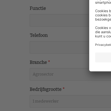
Functie
Telefoon
Branche
*
Bedrijfsgrootte
*