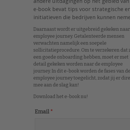
andere uitdagingen op het gebied van
e-book bevat tips voor strategische e
initiatieven die bedrijven kunnen nem
Daarnaast wordt er uitgebreid gekeken naar
employee journey. Getalenteerde mensen
verwachten namelijk een soepele
sollicitatieprocedure. Om te verzekeren dat z
een goede onboarding hebben, moet er met
detail gekeken worden naar de employee
journey. In dit e-book worden de fases van d
employee journey toegelicht, zodat jij er dir
mee aan de slag kan!
Download het e-book nu!
Email
*