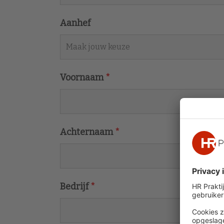
Aanhef
Voornaam
*
Achternaam
*
Bedrijf
*