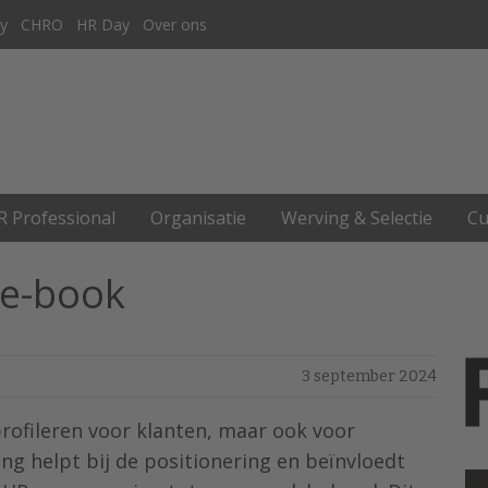
y
CHRO
HR Day
Over ons
R Professional
Organisatie
Werving & Selectie
Cu
 e-book
3 september 2024
profileren voor klanten, maar ook voor
ng helpt bij de positionering en beïnvloedt