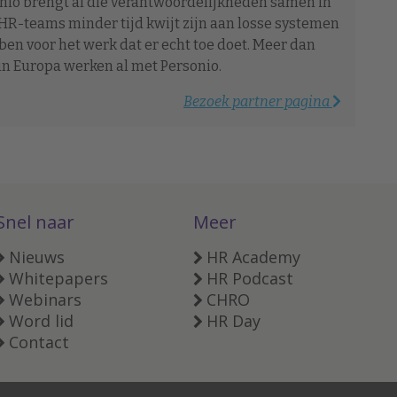
sonio brengt al die verantwoordelijkheden samen in
 HR-teams minder tijd kwijt zijn aan losse systemen
en voor het werk dat er echt toe doet. Meer dan
 in Europa werken al met Personio.
Bezoek partner pagina
Snel naar
Meer
Nieuws
HR Academy
Whitepapers
HR Podcast
Webinars
CHRO
Word lid
HR Day
Contact