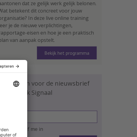
aantonen dat ze gelijk werk gelijk belonen.
Wat betekent dit concreet voor jouw
organisatie? In deze live online training
leer je de nieuwe verplichtingen,
rapportage-eisen en hoe je een praktisch
plan van aanpak opstelt.
Bekijk het programma
Schrijf je in voor de nieuwsbrief
HR Praktijk Signaal
E-mailadres
Ja, ik schrijf me in