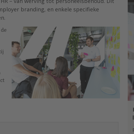
 HR – van werving tot personeelsbehoud. Dit
mployer branding, en enkele specifieke
en.
 de
ij
e
ect