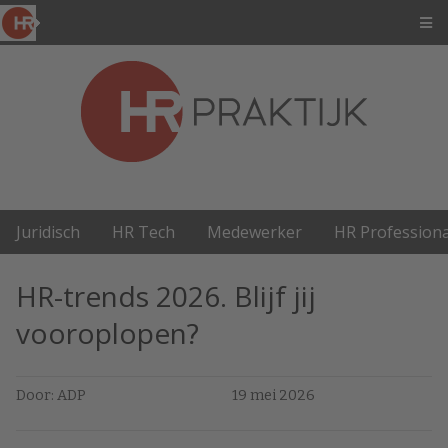
Juridisch
HR Tech
Medewerker
HR Professiona
HR-trends 2026. Blijf jij
vooroplopen?
Door: ADP
19 mei 2026