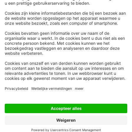
Snel naar
Meer
Nieuws
HR Academy
Whitepapers
HR Podcast
Webinars
CHRO
Word lid
HR Day
Contact
Volg Ons
Alle rechten voorbehouden
Privacyinstellingen
Privacy Statement
Algemene Voorwaarden