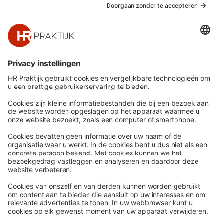
Snel naar
Meer
Nieuws
HR Academy
Whitepapers
HR Podcast
Webinars
CHRO
Word lid
HR Day
Contact
Volg Ons