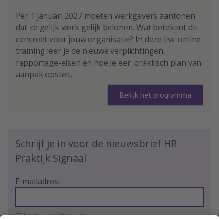
Per 1 januari 2027 moeten werkgevers aantonen
dat ze gelijk werk gelijk belonen. Wat betekent dit
concreet voor jouw organisatie? In deze live online
training leer je de nieuwe verplichtingen,
rapportage-eisen en hoe je een praktisch plan van
aanpak opstelt.
Bekijk het programma
Schrijf je in voor de nieuwsbrief HR
Praktijk Signaal
E-mailadres
Ja, ik schrijf me in