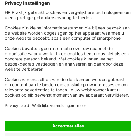
Snel naar
Meer
Nieuws
HR Academy
Whitepapers
HR Podcast
Webinars
CHRO
Word lid
HR Day
Contact
Volg Ons
Alle rechten voorbehouden
Privacyinstellingen