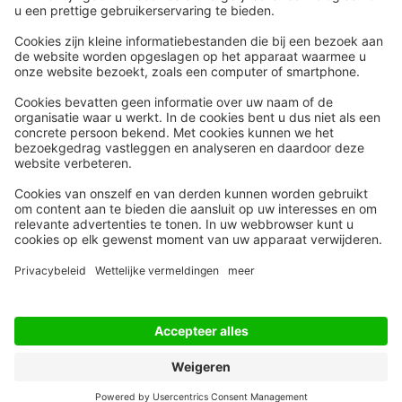
Snel naar
Meer
Nieuws
HR Academy
Whitepapers
HR Podcast
Webinars
CHRO
Word lid
HR Day
Contact
Volg Ons
Alle rechten voorbehouden
Privacyinstellingen
Privacy Statement
Algemene Voorwaarden