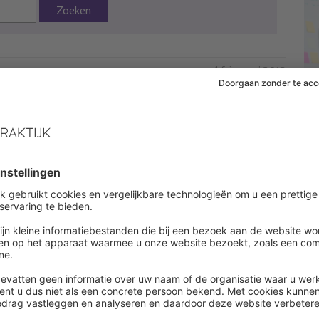
Zoeken
4 februari 2013
 af om dit artikel te lezen
es onbeperkt alle artikelen in onze kennisbank
ount aanmaken
een account ?
Log in