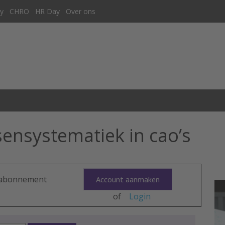
y
CHRO
HR Day
Over ons
ensystematiek in cao’s
n abonnement
Account aanmaken
of
Login