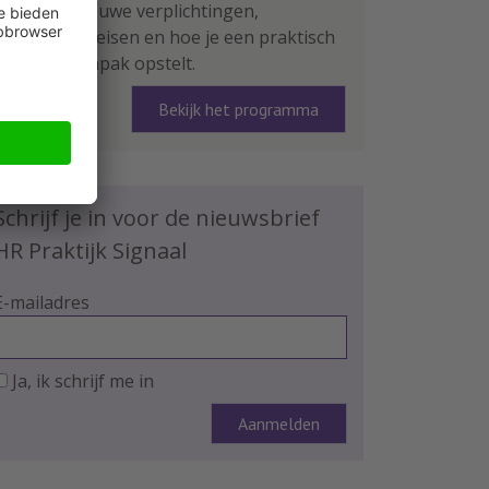
leer je de nieuwe verplichtingen,
rapportage-eisen en hoe je een praktisch
plan van aanpak opstelt.
Bekijk het programma
Schrijf je in voor de nieuwsbrief
HR Praktijk Signaal
E-mailadres
Ja, ik schrijf me in