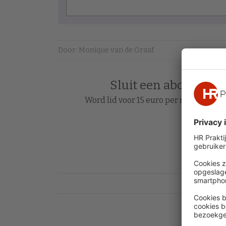
Door: Monique van de Graaf
Sluit een abonnement
Word lid voor 15 euro per maand en le
Acc
Heb je al 