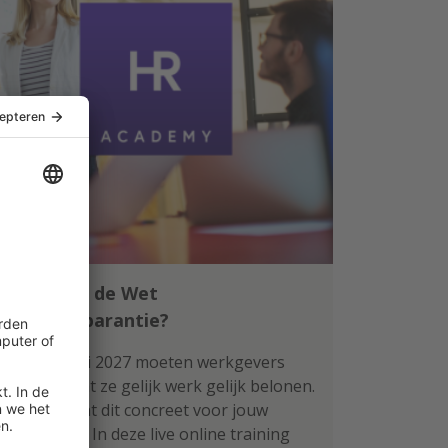
Klaar voor de Wet
loontransparantie?
Per 1 januari 2027 moeten werkgevers
aantonen dat ze gelijk werk gelijk belonen.
Wat betekent dit concreet voor jouw
organisatie? In deze live online training