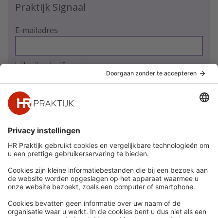
Praktijk Signaal
E-mailadres
Ja, ik schrijf me in
Snel naar
Meer
Nieuws
HR Academy
Whitepapers
HR Podcast
Webinars
CHRO
Word lid
HR Day