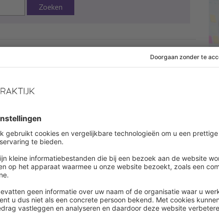
Zoeken
:27
Onderwerpen:
Uitzendwerk
 af om dit artikel te lezen
es onbeperkt alle artikelen in onze kennisbank
ount aanmaken
een account ?
Log in