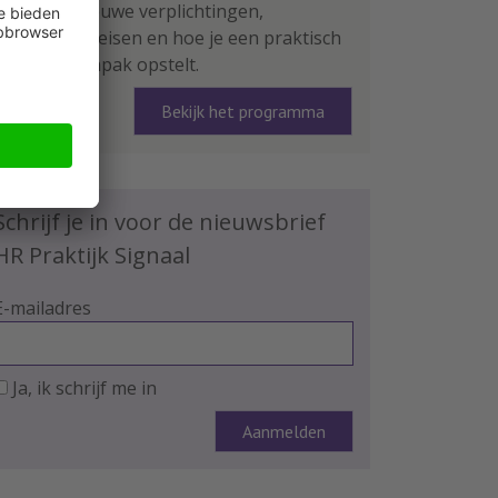
leer je de nieuwe verplichtingen,
rapportage-eisen en hoe je een praktisch
plan van aanpak opstelt.
Bekijk het programma
Schrijf je in voor de nieuwsbrief
HR Praktijk Signaal
E-mailadres
Ja, ik schrijf me in