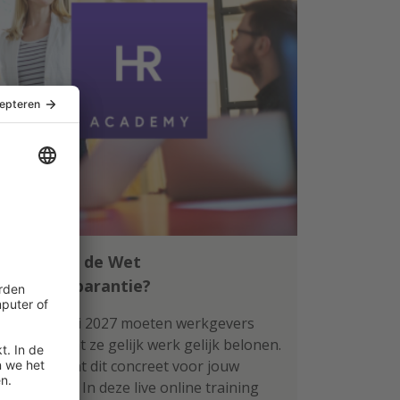
Klaar voor de Wet
loontransparantie?
Per 1 januari 2027 moeten werkgevers
aantonen dat ze gelijk werk gelijk belonen.
Wat betekent dit concreet voor jouw
organisatie? In deze live online training