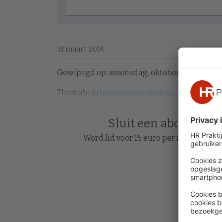
31 maart 2014
Gewijzigd op: woensdag, oktober 17, 2018 - 15
Thema's:
Arbeidsovereenkomst
Sluit een abonnement
Word lid voor 15 euro per maand en le
Acc
Heb je al 