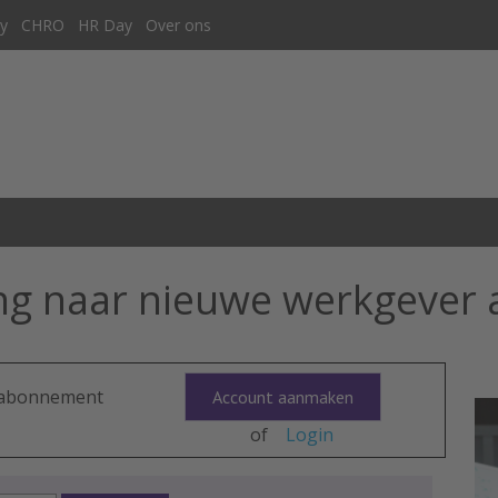
y
CHRO
HR Day
Over ons
ng naar nieuwe werkgever
n abonnement
Account aanmaken
of
Login