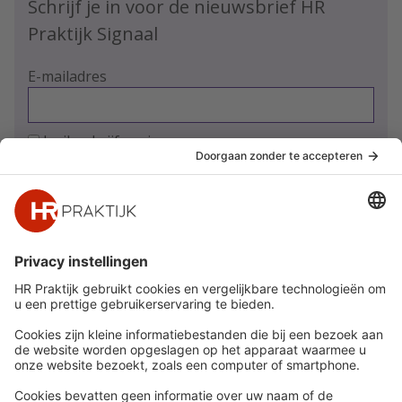
Schrijf je in voor de nieuwsbrief HR
Praktijk Signaal
E-mailadres
Ja, ik schrijf me in
Snel naar
Meer
Nieuws
HR Academy
Whitepapers
HR Podcast
Webinars
CHRO