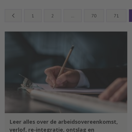
Nieuwe Werken- beter mogelijk
te maken moet die
1
2
…
70
71
verantwoordelijkheid op den duur
uit de Arbowet verdwijnen, pleitte
Nieuwe Werken ambassadeur Dik
Bijl op de HRpraktijk Dag.
Leer alles over de arbeidsovereenkomst,
verlof, re-integratie, ontslag en