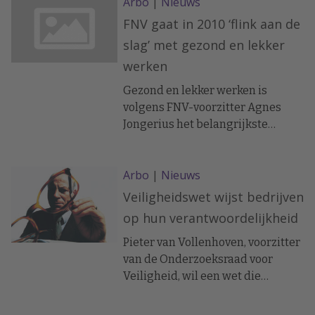
Arbo
|
Nieuws
FNV gaat in 2010 ‘flink aan de
slag’ met gezond en lekker
werken
Gezond en lekker werken is
volgens FNV-voorzitter Agnes
Jongerius het belangrijkste
thema voor de FNV in 2010.
Volgens Jongerius is een indeling
Arbo
|
Nieuws
in zware beroepen onmogelijk. Ze
zei dit tijdens de
Veiligheidswet wijst bedrijven
nieuwjaarsreceptie van de FNV
op hun verantwoordelijkheid
vakcentrale.
Pieter van Vollenhoven, voorzitter
van de Onderzoeksraad voor
Veiligheid, wil een wet die
aangeeft hoe bedrijven en
organisaties hun