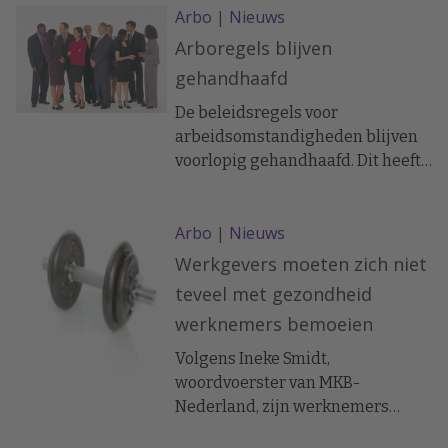
Arbo
|
Nieuws
verantwoordelijkheid moeten
nemen op veiligheidsgebied. Dit
Arboregels blijven
meldt het ANP.
gehandhaafd
De beleidsregels voor
arbeidsomstandigheden blijven
voorlopig gehandhaafd. Dit heeft
Minister Donner van SZW de
Tweede Kamer toegezegd.
Arbo
|
Nieuws
Aanvankelijk was het de
bedoeling de beleidsregels per 1
Werkgevers moeten zich niet
januari 2010 te laten vervallen.
teveel met gezondheid
werknemers bemoeien
Volgens Ineke Smidt,
woordvoerster van MKB-
Nederland, zijn werknemers
vooral zelf verantwoordelijk voor