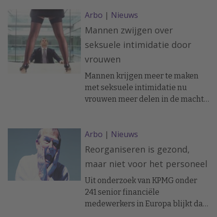
hun leefpatronen en gezondheid.
Arbo
|
Nieuws
Zo valt te lezen in Arbo Magazine.
Mannen zwijgen over
seksuele intimidatie door
vrouwen
Mannen krijgen meer te maken
met seksuele intimidatie nu
vrouwen meer delen in de macht
op de werkvloer. Dat laat
Australisch onderzoek zien
Arbo
|
Nieuws
waarover Carriere.blog.nl bericht.
Reorganiseren is gezond,
maar niet voor het personeel
Uit onderzoek van KPMG onder
241 senior financiële
medewerkers in Europa blijkt dat
bedrijven het ergste ontslag- en