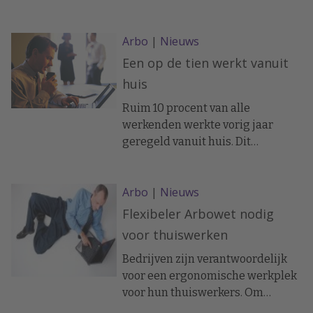
dat het aantal werknemers met
een persoonlijk opleidingsbudget
Arbo
|
Nieuws
bij hun werkgever duidelijk
toeneemt. Dit staat in
Een op de tien werkt vanuit
voorjaarsrapportage cao-
huis
afspraken 2009 van het ministerie
van Sociale Zaken en
Ruim 10 procent van alle
Werkgelegenheid.
werkenden werkte vorig jaar
geregeld vanuit huis. Dit
becijferde het Centraal Bureau
voor de Statistiek.
Arbo
|
Nieuws
Flexibeler Arbowet nodig
voor thuiswerken
Bedrijven zijn verantwoordelijk
voor een ergonomische werkplek
voor hun thuiswerkers. Om
thuiswerken -en daarmee het