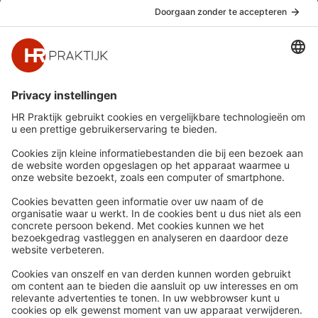
Snel naar
Meer
Nieuws
HR Academy
Whitepapers
HR Podcast
Webinars
CHRO
Word lid
HR Day
Contact
Volg Ons