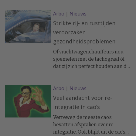
bezuinigingsleed nog niet
Arbo
|
Nieuws
geleden is. Het adviesbureau
denkt dat een tijdperk van
Strikte rij- en rusttijden
permanente kostenbesparingen
veroorzaken
is aangebroken. Maar dat is niet
gezondheidsproblemen
altijd goed voor de gezondheid
van de werknemers.
Of vrachtwagenchauffeurs nou
sjoemelen met de tachograaf óf
dat zij zich perfect houden aan de
rij- en rusttijden, zij leiden in
beide gevallen een ongezond
Arbo
|
Nieuws
leven. In het eerste geval draaien
zij te lange werkdagen. In het
Veel aandacht voor re-
tweede geval kunnen zij
integratie in cao’s
slaapstoornissen krijgen, doordat
hun bioritme wordt verstoord.
Verreweg de meeste cao’s
bevatten afspraken over re-
integratie. Ook blijkt uit de cao’s