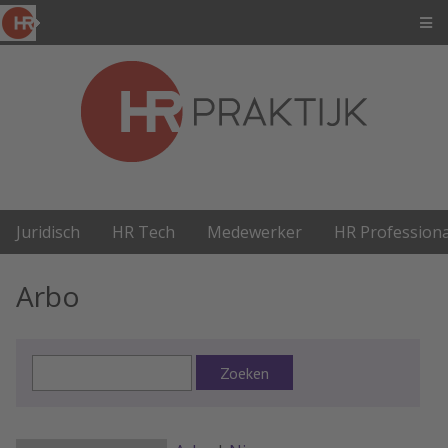
Juridisch
HR Tech
Medewerker
HR Professiona
Arbo
Zoeken