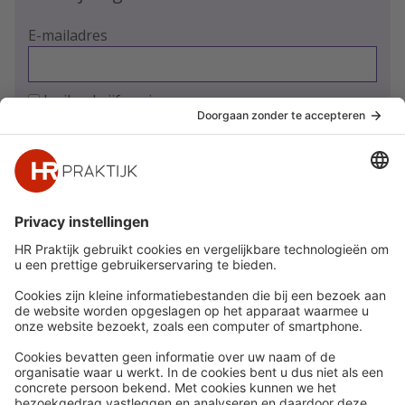
E-mailadres
Ja, ik schrijf me in
Snel naar
Meer
Nieuws
HR Academy
Whitepapers
HR Podcast
Webinars
CHRO
Word lid
HR Day
Contact