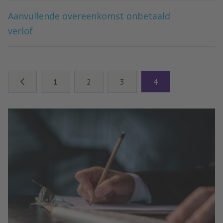
Aanvullende overeenkomst onbetaald
verlof
1
2
3
4