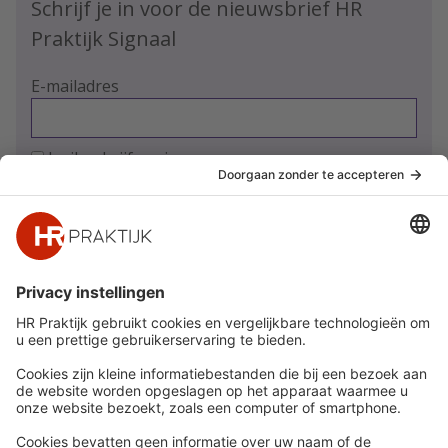
Schrijf je in voor de nieuwsbrief HR
Praktijk Signaal
E-mailadres
Ja, ik schrijf me in
Snel naar
Meer
Nieuws
HR Academy
Whitepapers
HR Podcast
Webinars
CHRO