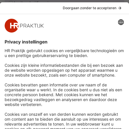
Ja, ik schrijf me in
Snel naar
Meer
Nieuws
HR Academy
Whitepapers
HR Podcast
Webinars
CHRO
Word lid
HR Day
Contact
Volg Ons