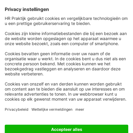
Snel naar
Meer
Nieuws
HR Academy
Whitepapers
HR Podcast
Webinars
CHRO
Word lid
HR Day
Contact
Volg Ons