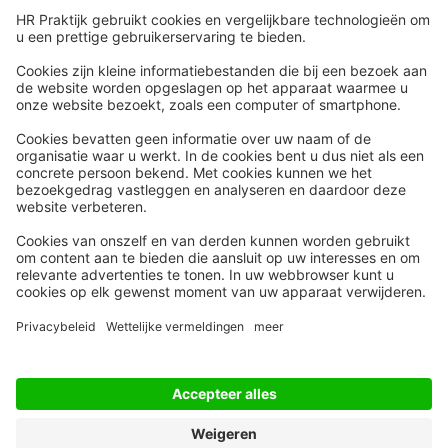
Snel naar
Meer
Nieuws
HR Academy
Whitepapers
HR Podcast
Webinars
CHRO
Word lid
HR Day
Contact
Volg Ons
Alle rechten voorbehouden
Privacyinstellingen
Privacy Statement
Algemene Voorwaarden