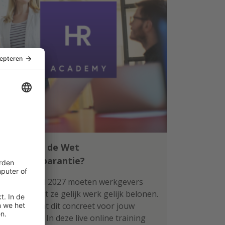
Klaar voor de Wet
loontransparantie?
Per 1 januari 2027 moeten werkgevers
aantonen dat ze gelijk werk gelijk belonen.
Wat betekent dit concreet voor jouw
organisatie? In deze live online training