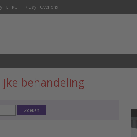
y
CHRO
HR Day
Over ons
ijke behandeling
Zoeken