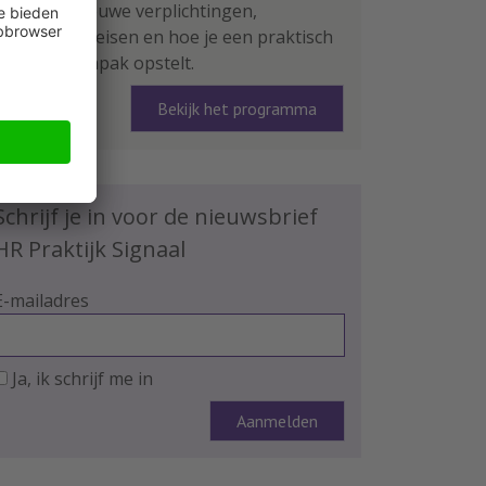
leer je de nieuwe verplichtingen,
rapportage-eisen en hoe je een praktisch
plan van aanpak opstelt.
Bekijk het programma
Schrijf je in voor de nieuwsbrief
HR Praktijk Signaal
E-mailadres
Ja, ik schrijf me in