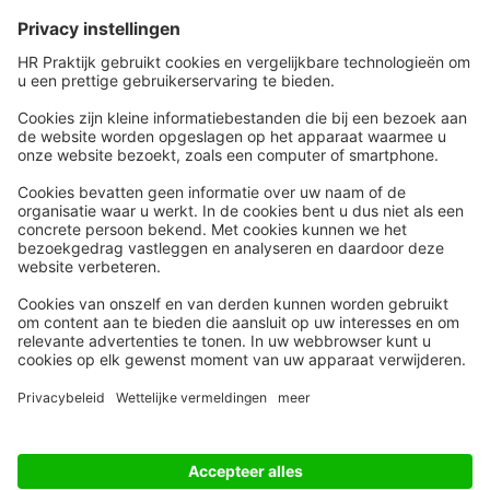
Snel naar
Meer
Nieuws
HR Academy
Whitepapers
HR Podcast
Webinars
CHRO
Word lid
HR Day
Contact
Volg Ons
Alle rechten voorbehouden
Privacyinstellingen