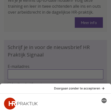
Wil je je kennis up-to-date houden? Volg deze
training en leer in twee ochtenden alle ins en outs
over arbeidsrecht in de dagelijkse HR-praktijk.
Meer info
Schrijf je in voor de nieuwsbrief HR
Praktijk Signaal
E-mailadres
Ja, ik schrijf me in