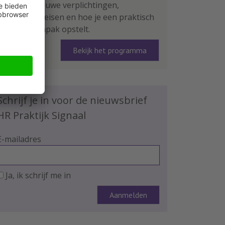
leer je de nieuwe verplichtingen,
rapportage-eisen en hoe je een praktisch
plan van aanpak opstelt.
Bekijk het programma
Schrijf je in voor de nieuwsbrief
HR Praktijk Signaal
E-mailadres
Ja, ik schrijf me in