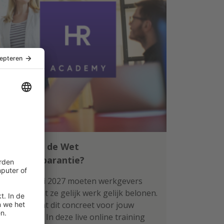
Klaar voor de Wet
loontransparantie?
Per 1 januari 2027 moeten werkgevers
aantonen dat ze gelijk werk gelijk belonen.
Wat betekent dit concreet voor jouw
organisatie? In deze live online training