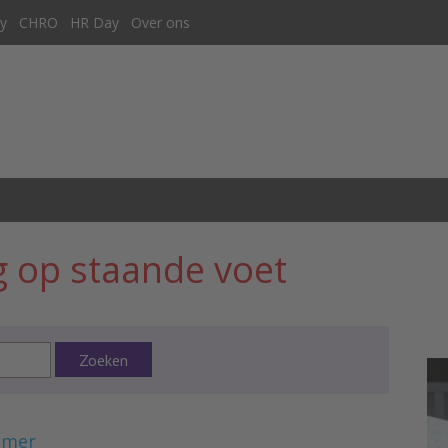
y
CHRO
HR Day
Over ons
 op staande voet
Zoeken
emer