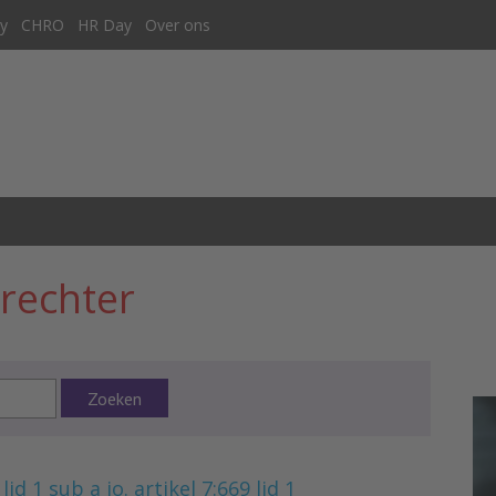
y
CHRO
HR Day
Over ons
rechter
Zoeken
d 1 sub a jo. artikel 7:669 lid 1