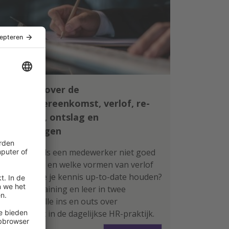
Leer alles over de
arbeidsovereenkomst, verlof, re-
integratie, ontslag en
vergoedingen
Wat doe je als een medewerker niet goed
functioneert en welke vormen van verlof
zijn er? Wil je je kennis up-to-date houden?
Volg deze training en leer in twee
ochtenden alle ins en outs over
arbeidsrecht in de dagelijkse HR-praktijk.