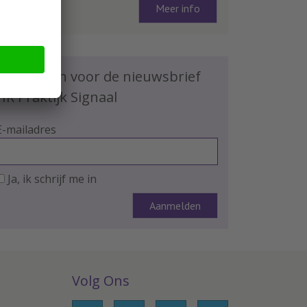
Meer info
Schrijf je in voor de nieuwsbrief
HR Praktijk Signaal
E-mailadres
Ja, ik schrijf me in
Volg Ons