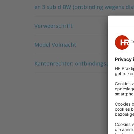
en 3 sub d BW (ontbinding wegens dis
Verweerschrift
Model Volmacht
Kantonrechter: ontbindingsprocedure